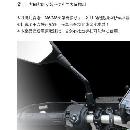
🏆上下方向都能安裝～便利性大幅增加
⚠️可搭配賣場「M6/M8支架橋接頭」「XILLA後照鏡炫彩螺絲
⚠️此賣場不含任何配件，僅單售多功能龍頭座本體！
⚠️本產品僅適用原廠裸把，若您有改造裸把可能無法使用。