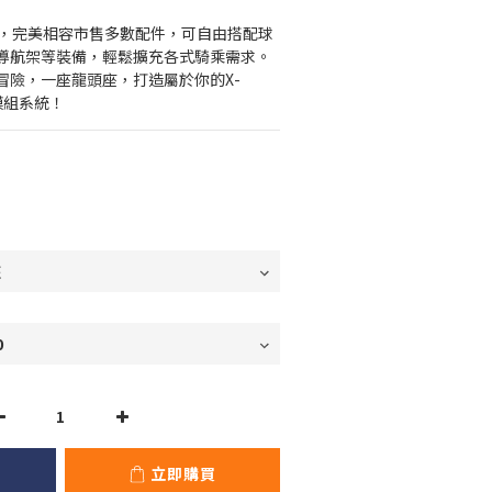
設計，完美相容市售多數配件，可自由搭配球
導航架等裝備，輕鬆擴充各式騎乘需求。
冒險，一座龍頭座，打造屬於你的X-
屬模組系統！
立即購買