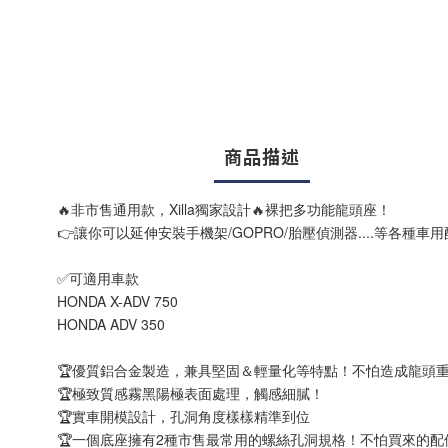
商品描述
🔥非市售通用款，Xilla獨家設計🔥裸把多功能龍頭座！
👉讓你可以延伸安裝手機架/GOPRO/胎壓偵測器....等各種車用
✅可適用車款
HONDA X-ADV 750
HONDA ADV 350
🏆優質鋁合金製造，兼具堅固＆輕量化等特點！不怕造成龍頭
🏆極致質感霧黑陽極表面處理，觸感細膩！
🏆實車開模設計，孔洞角度樣樣精準到位
🏆一個底座擁有2種市售最常用的螺絲孔洞規格！不怕買來的配