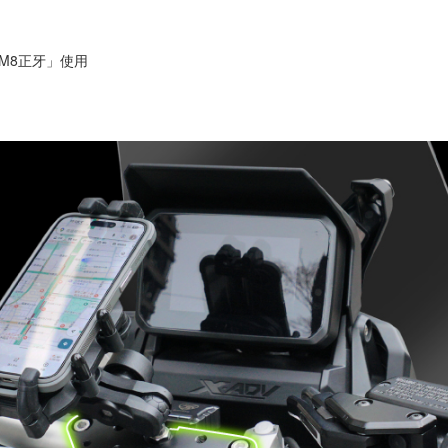
塞M8正牙」使用