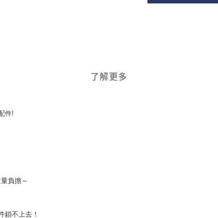
了解更多
配件!
重量負擔～
件鎖不上去！