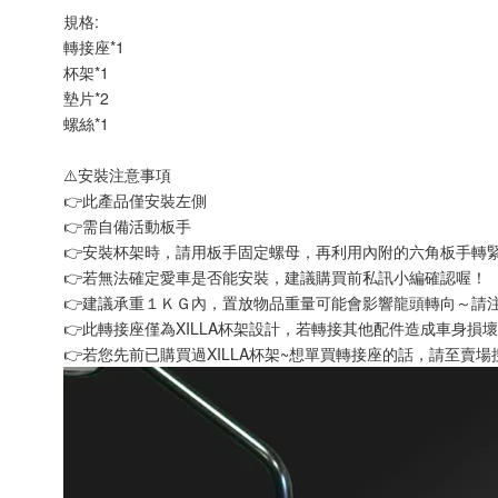
規格:
轉接座*1
杯架*1
墊片*2
螺絲*1
⚠️安裝注意事項
👉此產品僅安裝左側
👉需自備活動板手
👉安裝杯架時，請用板手固定螺母，再利用內附的六角板手轉
👉若無法確定愛車是否能安裝，建議購買前私訊小編確認喔！
👉建議承重１ＫＧ內，置放物品重量可能會影響龍頭轉向～請
👉此轉接座僅為XILLA杯架設計，若轉接其他配件造成車身
👉若您先前已購買過XILLA杯架~想單買轉接座的話，請至賣場