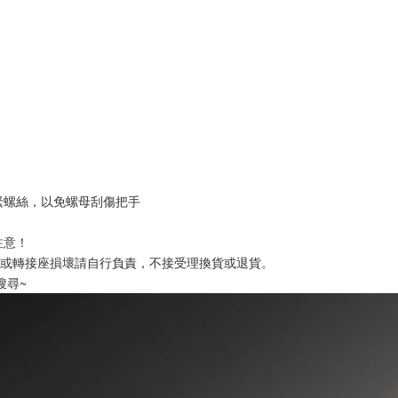
緊螺絲，以免螺母刮傷把手
注意！
損壞或轉接座損壞請自行負責，不接受理換貨或退貨。
搜尋~