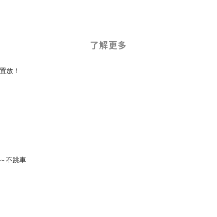
了解更多
位置放！
路～不跳車