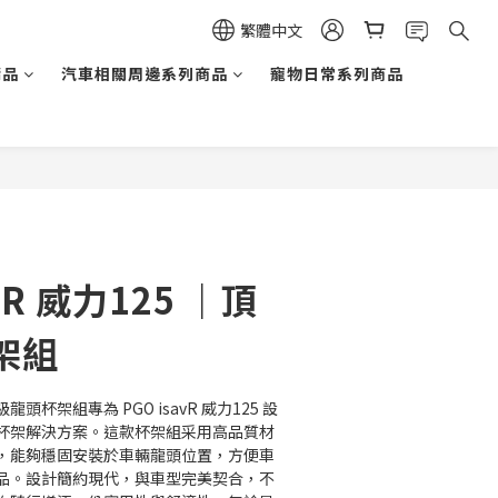
繁體中文
精品
汽車相關周邊系列商品
寵物日常系列商品
avR 威力125 ｜頂
架組
 頂級龍頭杯架組專為 PGO isavR 威力125 設
杯架解決方案。這款杯架組采用高品質材
，能夠穩固安裝於車輛龍頭位置，方便車
品。設計簡約現代，與車型完美契合，不