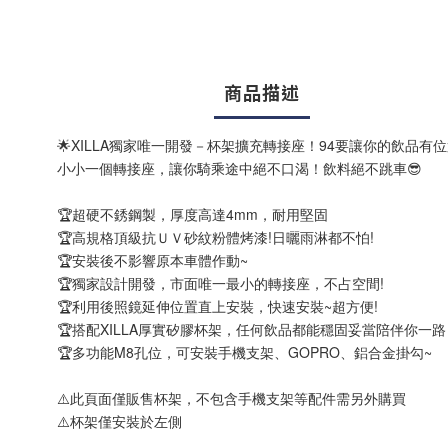
商品描述
🌟XILLA獨家唯一開發－杯架擴充轉接座！94要讓你的飲品有
小小一個轉接座，讓你騎乘途中絕不口渴！飲料絕不跳車😎
🏆超硬不銹鋼製，厚度高達4mm，耐用堅固
🏆高規格頂級抗ＵＶ砂紋粉體烤漆!日曬雨淋都不怕!
🏆安裝後不影響原本車體作動~
🏆獨家設計開發，市面唯一最小的轉接座，不占空間!
🏆利用後照鏡延伸位置直上安裝，快速安裝~超方便!
🏆搭配XILLA厚實矽膠杯架，任何飲品都能穩固妥當陪伴你一
🏆多功能M8孔位，可安裝手機支架、GOPRO、鋁合金掛勾~
⚠️此頁面僅販售杯架，不包含手機支架等配件需另外購買
⚠️杯架僅安裝於左側