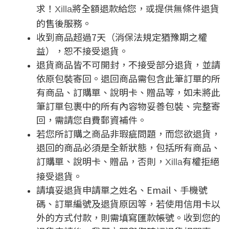
求！
將全額退款給您，或提供無條件退貨
Xilla
的售後服務。
收到商品超過
7
天（消保法規定猶豫期之權
益），恕不接受退貨。
退貨商品皆不可開封，不接受部分退貨，並請
依原包裝寄回。退回商品需包含此筆訂單的所
有商品、訂購單、說明卡、贈品等，如未將此
筆訂單包裹中的所有內容物妥善包裝、完整寄
回，需請您自費郵資補件。
若您所訂購之商品非瑕疵問題，而您欲退貨，
退回的商品必須是全新狀態，包括所有商品、
訂購單、說明卡、贈品，否則，
有權拒絕
Xilla
接受退貨。
請填妥退貨申請單之姓名、
Email
、手機號
碼、訂單編號及退貨原因等，若使用信用卡以
外的方式付款，則需填寫匯款帳號。收到您的