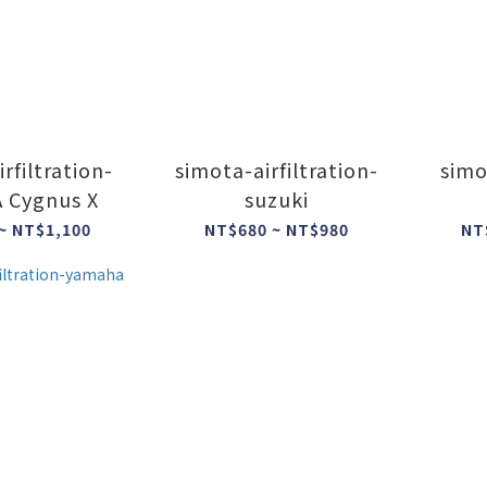
rfiltration-
simota-airfiltration-
simo
 Cygnus X
suzuki
~ NT$1,100
NT$680 ~ NT$980
NT