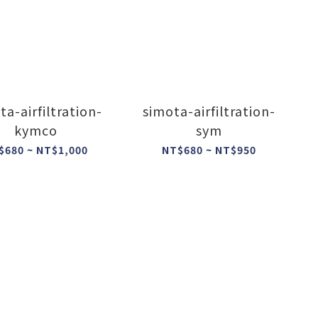
ta-airfiltration-
simota-airfiltration-
kymco
sym
$680 ~ NT$1,000
NT$680 ~ NT$950