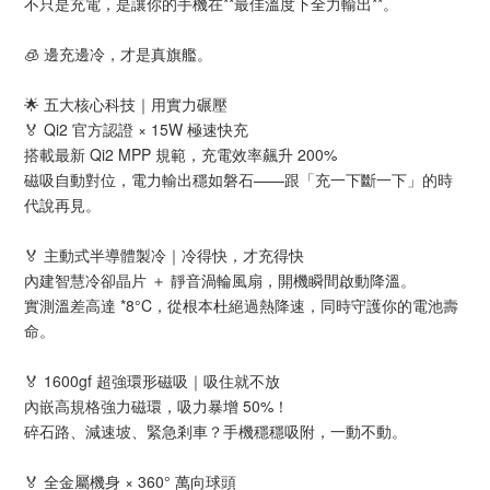
不只是充電，是讓你的手機在**最佳溫度下全力輸出**。
🧊 邊充邊冷，才是真旗艦。
🌟 五大核心科技｜用實力碾壓
🏅 Qi2 官方認證 × 15W 極速快充
搭載最新 Qi2 MPP 規範，充電效率飆升 200%
磁吸自動對位，電力輸出穩如磐石——跟「充一下斷一下」的時
代說再見。
🏅 主動式半導體製冷｜冷得快，才充得快
內建智慧冷卻晶片 ＋ 靜音渦輪風扇，開機瞬間啟動降溫。
實測溫差高達 *8°C，從根本杜絕過熱降速，同時守護你的電池壽
命。
🏅 1600gf 超強環形磁吸｜吸住就不放
內嵌高規格強力磁環，吸力暴增 50%！
碎石路、減速坡、緊急剎車？手機穩穩吸附，一動不動。
🏅 全金屬機身 × 360° 萬向球頭