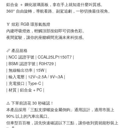
鋁合金 ＋ 鋼化玻璃面板，拿在手上就知道什麼叫質感。
360° 自由旋轉，導航看路、副駕追劇，一秒切換最佳視角。
🏅 炫彩 RGB 環形氣氛燈
內建呼吸燈效，輕觸頂部按鈕即可切換色彩。
夜間駕駛，讓你的座艙瞬間充滿未來科技感。
📏 產品規格
| NCC 認證字號 | CCAL25LP1150T7 |
| BSMI 認證字號 | R3H729 |
| 無線輸出功率 | 15W |
| 輸入電壓 | 12V≒2.5A / 9V≒3A |
| 充電接口 | Type-C |
| 材質 | 鋁合金 + PC |
⚠️ 下單前請花 30 秒確認！
本產品採用「三點支撐螺旋金屬倒鉤」通用設計，適用市面上
90% 以上的汽車出風口。
但車型百百種，請先快速確認以下三點，讓你收到貨就能秒裝上