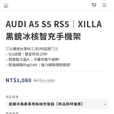
AUDI A5 S5 RS5｜XILLA
黑鏡冰核智充手機架
🇹🇼通過台灣NCC/BSMI認證🇹🇼
✅Qi2認證｜穩定快充15W!
✅智慧製冷晶片｜手機充電不過熱!
✅超強磁吸MagSafe｜強力磁吸環超穩固!
NT$1,080
NT$1,580
商品規格
適用車款