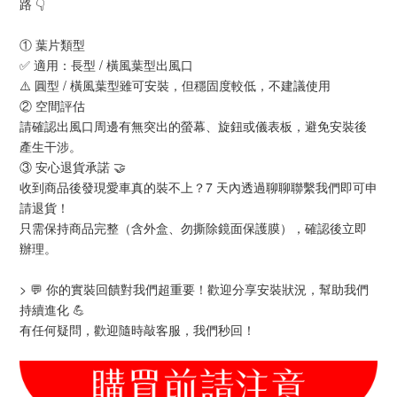
路 👇
① 葉片類型
✅ 適用：長型 / 橫風葉型出風口
⚠️ 圓型 / 橫風葉型雖可安裝，但穩固度較低，不建議使用
② 空間評估
請確認出風口周邊有無突出的螢幕、旋鈕或儀表板，避免安裝後
產生干涉。
③ 安心退貨承諾 🤝
收到商品後發現愛車真的裝不上？7 天內透過聊聊聯繫我們即可申
請退貨！
只需保持商品完整（含外盒、勿撕除鏡面保護膜），確認後立即
辦理。
> 💬 你的實裝回饋對我們超重要！歡迎分享安裝狀況，幫助我們
持續進化 💪
有任何疑問，歡迎隨時敲客服，我們秒回！