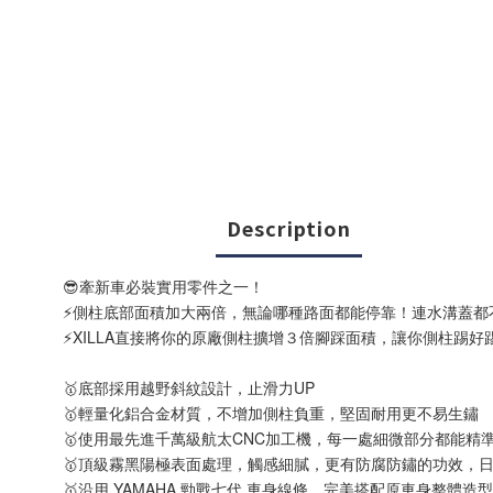
Description
😎牽新車必裝實用零件之一！
⚡側柱底部面積加大兩倍，無論哪種路面都能停靠！連水溝蓋都
⚡XILLA直接將你的原廠側柱擴增３倍腳踩面積，讓你側柱踢好
🥇底部採用越野斜紋設計，止滑力UP
🥇輕量化鋁合金材質，不增加側柱負重，堅固耐用更不易生鏽
🥇使用最先進千萬級航太CNC加工機，每一處細微部分都能精
🥇頂級霧黑陽極表面處理，觸感細膩，更有防腐防鏽的功效，
🥇沿用 YAMAHA 勁戰七代 車身線條，完美搭配原車身整體