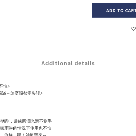
ADD TO CAR
Additional details
不怕⚡
踢滿～怎麼踢都零失誤⚡
準切削，邊緣圓潤光滑不刮手
日曬雨淋的情況下使用也不怕
造型，側柱一踢！帥氣襲來～