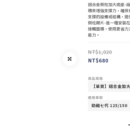
鋁合金側柱加大底座-
積來增強支撐力，確保
支撐的設備或結構，提
側柱踢片-是一種安裝
接觸面積，使用更省力
能力。
NT$1,020
NT$680
商品規格
適用車款