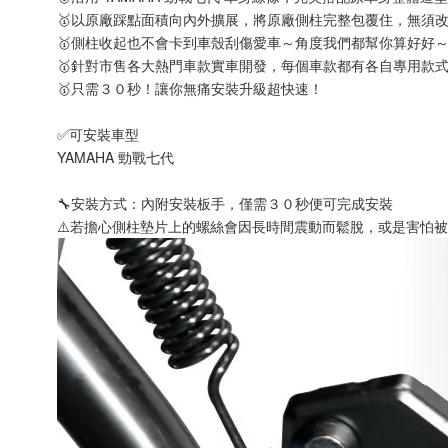
🥇以原廠踩點面積向內外擴展，將原廠側柱完整包覆住，無須
🥇側柱收起也不會卡到車殼刮傷愛車～角度我們都幫你算好好
🥇針對市售各大熱門車款實車開發，每個車款都有各自專用款
🥇只需３０秒！讓你無痛安裝升級超快速！
✅可安裝車型
YAMAHA 勁戰七代
🔧安裝方式：內附安裝板手，僅需３０秒便可完成安裝
⚠️若擔心側柱墊片上的螺絲會因長時間震動而鬆脫，或是害怕