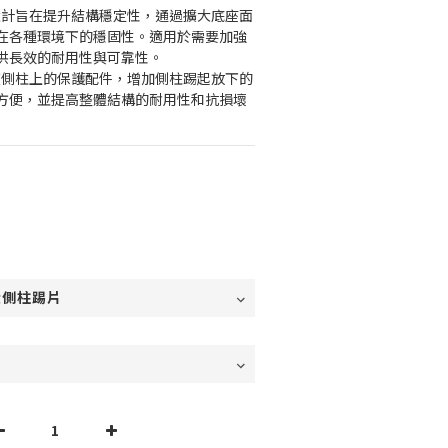
設計旨在提升結構穩定性，通過擴大底座面
在各種環境下的穩固性。適用於需要加強
供長效的耐用性與可靠性。
在側柱上的保護配件，增加側柱踢起放下的
方便，並提高整體結構的耐用性和抗損壞