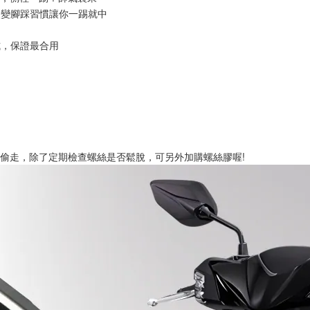
改變腳踩習慣讓你一踢就中
～
式，保證最合用
被偷走，除了定期檢查螺絲是否鬆脫，可另外加購螺絲膠喔!