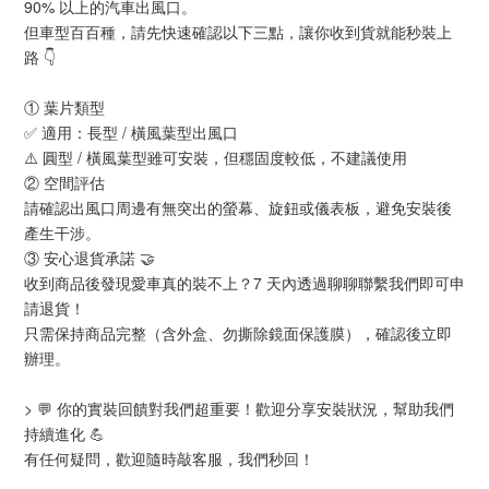
90% 以上的汽車出風口。
但車型百百種，請先快速確認以下三點，讓你收到貨就能秒裝上
路 👇
① 葉片類型
✅ 適用：長型 / 橫風葉型出風口
⚠️ 圓型 / 橫風葉型雖可安裝，但穩固度較低，不建議使用
② 空間評估
請確認出風口周邊有無突出的螢幕、旋鈕或儀表板，避免安裝後
產生干涉。
③ 安心退貨承諾 🤝
收到商品後發現愛車真的裝不上？7 天內透過聊聊聯繫我們即可申
請退貨！
只需保持商品完整（含外盒、勿撕除鏡面保護膜），確認後立即
辦理。
> 💬 你的實裝回饋對我們超重要！歡迎分享安裝狀況，幫助我們
持續進化 💪
有任何疑問，歡迎隨時敲客服，我們秒回！