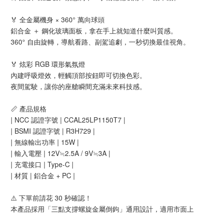
🏅 全金屬機身 × 360° 萬向球頭
鋁合金 ＋ 鋼化玻璃面板，拿在手上就知道什麼叫質感。
360° 自由旋轉，導航看路、副駕追劇，一秒切換最佳視角。
🏅 炫彩 RGB 環形氣氛燈
內建呼吸燈效，輕觸頂部按鈕即可切換色彩。
夜間駕駛，讓你的座艙瞬間充滿未來科技感。
📏 產品規格
| NCC 認證字號 | CCAL25LP1150T7 |
| BSMI 認證字號 | R3H729 |
| 無線輸出功率 | 15W |
| 輸入電壓 | 12V≒2.5A / 9V≒3A |
| 充電接口 | Type-C |
| 材質 | 鋁合金 + PC |
⚠️ 下單前請花 30 秒確認！
本產品採用「三點支撐螺旋金屬倒鉤」通用設計，適用市面上