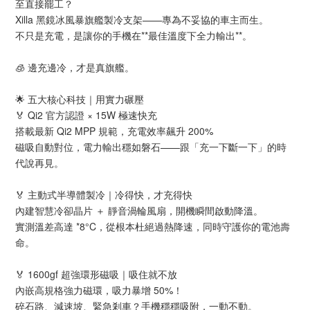
至直接罷工？
Xilla 黑鏡冰風暴旗艦製冷支架——專為不妥協的車主而生。
不只是充電，是讓你的手機在**最佳溫度下全力輸出**。
🧊 邊充邊冷，才是真旗艦。
🌟 五大核心科技｜用實力碾壓
🏅 Qi2 官方認證 × 15W 極速快充
搭載最新 Qi2 MPP 規範，充電效率飆升 200%
磁吸自動對位，電力輸出穩如磐石——跟「充一下斷一下」的時
代說再見。
🏅 主動式半導體製冷｜冷得快，才充得快
內建智慧冷卻晶片 ＋ 靜音渦輪風扇，開機瞬間啟動降溫。
實測溫差高達 *8°C，從根本杜絕過熱降速，同時守護你的電池壽
命。
🏅 1600gf 超強環形磁吸｜吸住就不放
內嵌高規格強力磁環，吸力暴增 50%！
碎石路、減速坡、緊急剎車？手機穩穩吸附，一動不動。