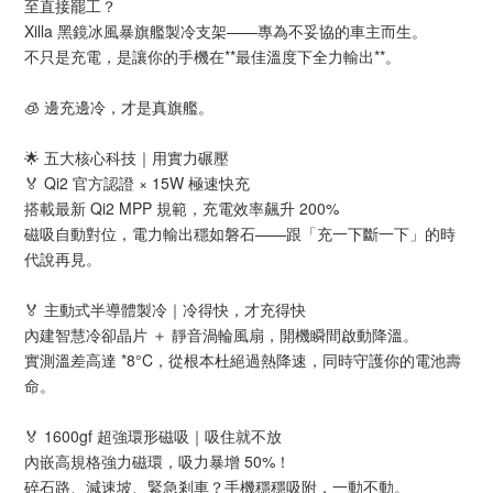
至直接罷工？
Xilla 黑鏡冰風暴旗艦製冷支架——專為不妥協的車主而生。
不只是充電，是讓你的手機在**最佳溫度下全力輸出**。
🧊 邊充邊冷，才是真旗艦。
🌟 五大核心科技｜用實力碾壓
🏅 Qi2 官方認證 × 15W 極速快充
搭載最新 Qi2 MPP 規範，充電效率飆升 200%
磁吸自動對位，電力輸出穩如磐石——跟「充一下斷一下」的時
代說再見。
🏅 主動式半導體製冷｜冷得快，才充得快
內建智慧冷卻晶片 ＋ 靜音渦輪風扇，開機瞬間啟動降溫。
實測溫差高達 *8°C，從根本杜絕過熱降速，同時守護你的電池壽
命。
🏅 1600gf 超強環形磁吸｜吸住就不放
內嵌高規格強力磁環，吸力暴增 50%！
碎石路、減速坡、緊急剎車？手機穩穩吸附，一動不動。