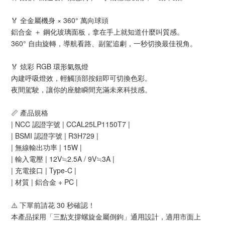
🏅 全金屬機身 × 360° 萬向球頭
鋁合金 ＋ 鋼化玻璃面板，拿在手上就知道什麼叫質感。
360° 自由旋轉，導航看路、副駕追劇，一秒切換最佳視角。
🏅 炫彩 RGB 環形氣氛燈
內建呼吸燈效，輕觸頂部按鈕即可切換色彩。
夜間駕駛，讓你的座艙瞬間充滿未來科技感。
📏 產品規格
| NCC 認證字號 | CCAL25LP1150T7 |
| BSMI 認證字號 | R3H729 |
| 無線輸出功率 | 15W |
| 輸入電壓 | 12V≒2.5A / 9V≒3A |
| 充電接口 | Type-C |
| 材質 | 鋁合金 + PC |
⚠️ 下單前請花 30 秒確認！
本產品採用「三點支撐螺旋金屬倒鉤」通用設計，適用市面上