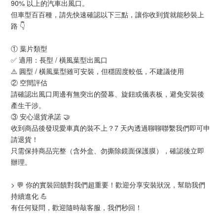
90% 以上的汽車出風口。
但車型百百種，請先快速確認以下三點，讓你收到貨就能秒裝上
路 👇
① 葉片類型
✅ 適用：長型 / 橫風葉型出風口
⚠️ 圓型 / 橫風葉型雖可安裝，但穩固度較低，不建議使用
② 空間評估
請確認出風口周邊有無突出的螢幕、旋鈕或儀表板，避免安裝後
產生干涉。
③ 安心退貨承諾 🤝
收到商品後發現愛車真的裝不上？7 天內透過聊聊聯繫我們即可申
請退貨！
只需保持商品完整（含外盒、勿撕除鏡面保護膜），確認後立即
辦理。
> 💬 你的實裝回饋對我們超重要！歡迎分享安裝狀況，幫助我們
持續進化 💪
有任何疑問，歡迎隨時敲客服，我們秒回！