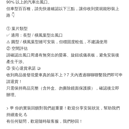
90% 以上的汽車出風口。
但車型百百種，請先快速確認以下三點，讓你收到貨就能秒裝上
路 👇
① 葉片類型
✅ 適用：長型 / 橫風葉型出風口
⚠️ 圓型 / 橫風葉型雖可安裝，但穩固度較低，不建議使用
② 空間評估
請確認出風口周邊有無突出的螢幕、旋鈕或儀表板，避免安裝後
產生干涉。
③ 安心退貨承諾 🤝
收到商品後發現愛車真的裝不上？7 天內透過聊聊聯繫我們即可申
請退貨！
只需保持商品完整（含外盒、勿撕除鏡面保護膜），確認後立即
辦理。
> 💬 你的實裝回饋對我們超重要！歡迎分享安裝狀況，幫助我們
持續進化 💪
有任何疑問，歡迎隨時敲客服，我們秒回！