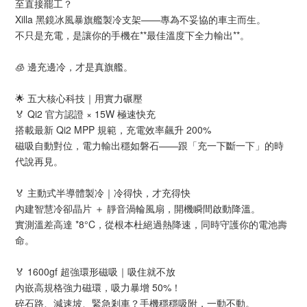
至直接罷工？
Xilla 黑鏡冰風暴旗艦製冷支架——專為不妥協的車主而生。
不只是充電，是讓你的手機在**最佳溫度下全力輸出**。
🧊 邊充邊冷，才是真旗艦。
🌟 五大核心科技｜用實力碾壓
🏅 Qi2 官方認證 × 15W 極速快充
搭載最新 Qi2 MPP 規範，充電效率飆升 200%
磁吸自動對位，電力輸出穩如磐石——跟「充一下斷一下」的時
代說再見。
🏅 主動式半導體製冷｜冷得快，才充得快
內建智慧冷卻晶片 ＋ 靜音渦輪風扇，開機瞬間啟動降溫。
實測溫差高達 *8°C，從根本杜絕過熱降速，同時守護你的電池壽
命。
🏅 1600gf 超強環形磁吸｜吸住就不放
內嵌高規格強力磁環，吸力暴增 50%！
碎石路、減速坡、緊急剎車？手機穩穩吸附，一動不動。