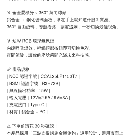
🏅 全金屬機身 × 360° 萬向球頭
鋁合金 ＋ 鋼化玻璃面板，拿在手上就知道什麼叫質感。
360° 自由旋轉，導航看路、副駕追劇，一秒切換最佳視角。
🏅 炫彩 RGB 環形氣氛燈
內建呼吸燈效，輕觸頂部按鈕即可切換色彩。
夜間駕駛，讓你的座艙瞬間充滿未來科技感。
📏 產品規格
| NCC 認證字號 | CCAL25LP1150T7 |
| BSMI 認證字號 | R3H729 |
| 無線輸出功率 | 15W |
| 輸入電壓 | 12V≒2.5A / 9V≒3A |
| 充電接口 | Type-C |
| 材質 | 鋁合金 + PC |
⚠️ 下單前請花 30 秒確認！
本產品採用「三點支撐螺旋金屬倒鉤」通用設計，適用市面上