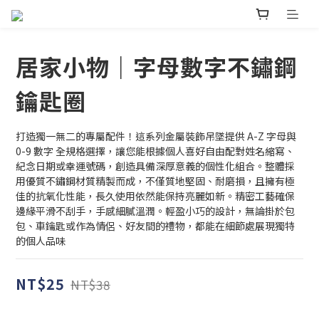
居家小物｜字母數字不鏽鋼
鑰匙圈
打造獨一無二的專屬配件！這系列金屬裝飾吊墜提供 A-Z 字母與 
0-9 數字 全規格選擇，讓您能根據個人喜好自由配對姓名縮寫、
紀念日期或幸運號碼，創造具備深厚意義的個性化組合。整體採
用優質不鏽鋼材質精製而成，不僅質地堅固、耐磨損，且擁有極
佳的抗氧化性能，長久使用依然能保持亮麗如新。精密工藝確保
邊緣平滑不刮手，手感細膩溫潤。輕盈小巧的設計，無論掛於包
包、車鑰匙或作為情侶、好友間的禮物，都能在細節處展現獨特
的個人品味
NT$25
NT$38