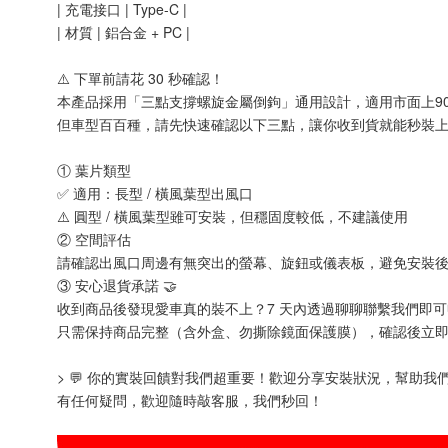
| 充電接口 | Type-C |
| 材質 | 鋁合金 + PC |
⚠️ 下單前請花 30 秒確認！
本產品採用「三點支撐螺旋金屬倒鉤」通用設計，適用市面上90
但車型百百種，請先快速確認以下三點，讓你收到貨就能秒裝上路
① 葉片類型
✅ 適用：長型 / 橫風葉型出風口
⚠️ 圓型 / 橫風葉型雖可安裝，但穩固度較低，不建議使用
② 空間評估
請確認出風口周邊有無突出的螢幕、旋鈕或儀表板，避免安裝
③ 安心退貨承諾 🤝
收到商品後發現愛車真的裝不上？7 天內透過聊聊聯繫我們即
只需保持商品完整（含外盒、勿撕除鏡面保護膜），確認後立
> 💬 你的實裝回饋對我們超重要！歡迎分享安裝狀況，幫助我們
有任何疑問，歡迎隨時敲客服，我們秒回！