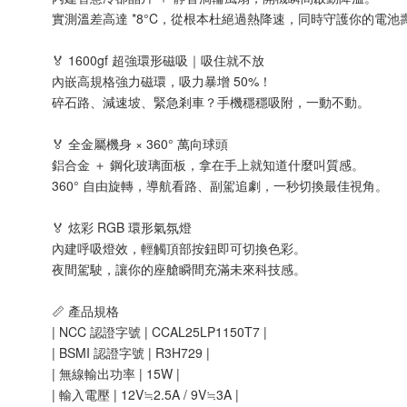
實測溫差高達 *8°C，從根本杜絕過熱降速，同時守護你的電池
🏅 1600gf 超強環形磁吸｜吸住就不放
內嵌高規格強力磁環，吸力暴增 50%！
碎石路、減速坡、緊急剎車？手機穩穩吸附，一動不動。
🏅 全金屬機身 × 360° 萬向球頭
鋁合金 ＋ 鋼化玻璃面板，拿在手上就知道什麼叫質感。
360° 自由旋轉，導航看路、副駕追劇，一秒切換最佳視角。
🏅 炫彩 RGB 環形氣氛燈
內建呼吸燈效，輕觸頂部按鈕即可切換色彩。
夜間駕駛，讓你的座艙瞬間充滿未來科技感。
📏 產品規格
| NCC 認證字號 | CCAL25LP1150T7 |
| BSMI 認證字號 | R3H729 |
| 無線輸出功率 | 15W |
| 輸入電壓 | 12V≒2.5A / 9V≒3A |