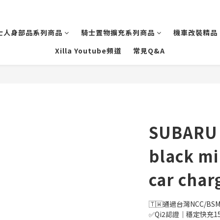
士人身部品系列商品
騎士置物擴充系列商品
機車改裝精品
Xilla Youtube頻道
常見Q&A
SUBARU 
black mi
car char
🇹🇼通過台灣NCC/BSM
✅Qi2認證｜穩定快充15