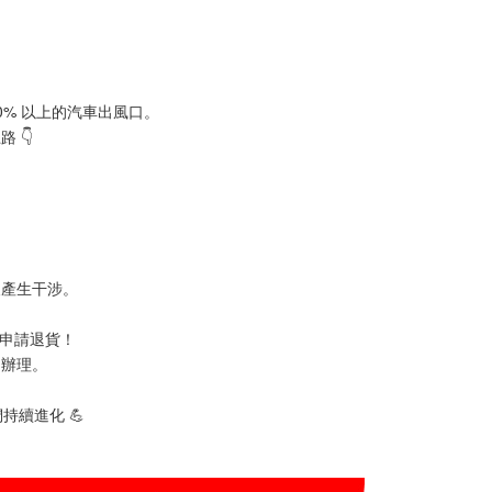
% 以上的汽車出風口。
 👇
後產生干涉。
可申請退貨！
即辦理。
持續進化 💪