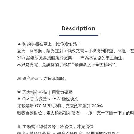
Description
🔥 你的手機在車上，比你還怕熱！
夏天一開導航，陽光直射＋無線充電＝手機燙到降速、閃退、
Xilla 黑鏡冰風暴旗艦製冷支架——專為不妥協的車主而生。
不只是充電，是讓你的手機在**最佳溫度下全力輸出**。
🧊 邊充邊冷，才是真旗艦。
🌟 五大核心科技｜用實力碾壓
🏅 Qi2 官方認證 × 15W 極速快充
搭載最新 Qi2 MPP 規範，充電效率飆升 200%
磁吸自動對位，電力輸出穩如磐石——跟「充一下斷一下」的
🏅 主動式半導體製冷｜冷得快，才充得快
內建智慧冷卻晶片 ＋ 靜音渦輪風扇，開機瞬間啟動降溫。