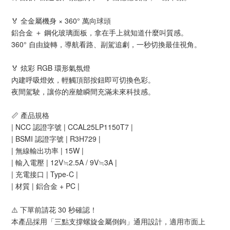
🏅 全金屬機身 × 360° 萬向球頭
鋁合金 ＋ 鋼化玻璃面板，拿在手上就知道什麼叫質感。
360° 自由旋轉，導航看路、副駕追劇，一秒切換最佳視角。
🏅 炫彩 RGB 環形氣氛燈
內建呼吸燈效，輕觸頂部按鈕即可切換色彩。
夜間駕駛，讓你的座艙瞬間充滿未來科技感。
📏 產品規格
| NCC 認證字號 | CCAL25LP1150T7 |
| BSMI 認證字號 | R3H729 |
| 無線輸出功率 | 15W |
| 輸入電壓 | 12V≒2.5A / 9V≒3A |
| 充電接口 | Type-C |
| 材質 | 鋁合金 + PC |
⚠️ 下單前請花 30 秒確認！
本產品採用「三點支撐螺旋金屬倒鉤」通用設計，適用市面上