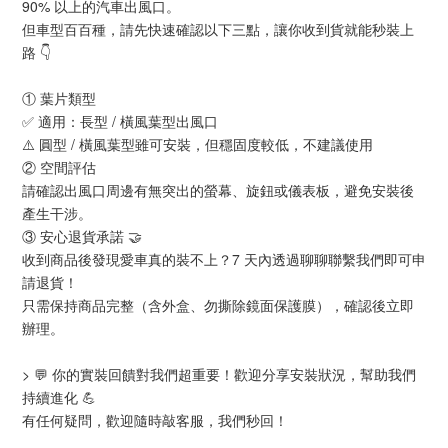
90% 以上的汽車出風口。
但車型百百種，請先快速確認以下三點，讓你收到貨就能秒裝上
路 👇
① 葉片類型
✅ 適用：長型 / 橫風葉型出風口
⚠️ 圓型 / 橫風葉型雖可安裝，但穩固度較低，不建議使用
② 空間評估
請確認出風口周邊有無突出的螢幕、旋鈕或儀表板，避免安裝後
產生干涉。
③ 安心退貨承諾 🤝
收到商品後發現愛車真的裝不上？7 天內透過聊聊聯繫我們即可申
請退貨！
只需保持商品完整（含外盒、勿撕除鏡面保護膜），確認後立即
辦理。
> 💬 你的實裝回饋對我們超重要！歡迎分享安裝狀況，幫助我們
持續進化 💪
有任何疑問，歡迎隨時敲客服，我們秒回！