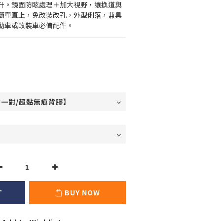
升。鏡面防眩處理＋加大視野，讓換道與
簡單直上，免改裝改孔，外型俐落，兼具
勤車或改裝車必備配件。
T
BUY NOW