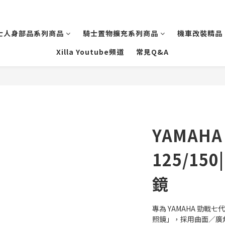
士人身部品系列商品
騎士置物擴充系列商品
機車改裝精品
Xilla Youtube頻道
常見Q&A
YAMAH
125/15
鏡
專為 YAMAHA 勁戰七
照鏡」，採用曲面／廣