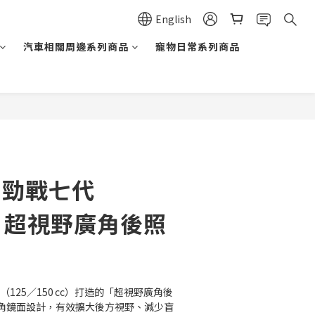
English
汽車相關周邊系列商品
寵物日常系列商品
BUY NOW
A 勁戰七代
0| 超視野廣角後照
代（125／150 cc）打造的「超視野廣角後
角鏡面設計，有效擴大後方視野、減少盲