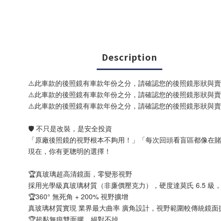
Description
⚠️此車款的後照鏡有車款年份之分，請確認您的後照鏡形狀與
⚠️此車款的後照鏡有車款年份之分，請確認您的後照鏡形狀與
⚠️此車款的後照鏡有車款年份之分，請確認您的後照鏡形狀與
🛡️ 不只是改裝，是安全投資
「原廠後照鏡的視野根本不夠用！」「每次回頭看盲區都像在賭命
現在，你有更聰明的選擇！
🏆真玻璃超高清鏡面，零變形視野
採用光學級真玻璃材質（非廉價壓克力），硬度達莫氏 6.5 
🏆360° 無死角 + 200% 視野擴增
真玻璃材質實現 業界最大曲率 廣角設計，視野範圍較傳統鏡面
🏆超黏無痕雙面膠，絕對不掉