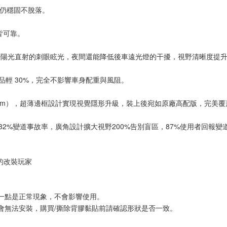
風下仍穩固不脫落。
溫皆可靠。
陽光直射的刺眼眩光，夜間還能降低後車遠光燈的干擾，視野清晰度提升
產品輕 30%，完全不影響車身配重與風阻。
5mm），超薄邊框設計實現視覺隱形升級，裝上後宛如原廠高配版，完美覆
32%變道事故率，廣角設計擴大視野200%告別盲區，87%使用者回報
全的改裝玩家
一點是正常現象，不會影響使用。
會無法安裝，購買/撕除背膠黏貼前請確認形狀是否一致。