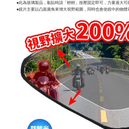
●此為玻璃製品，黏貼時請「輕輕」按壓固定即可，力量過大可
●鏡片主要以凸面廣角來增大視野範圍，同時也會使鏡中的物體