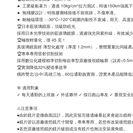
► 工業級黏著力：通過 10kg/cm²拉力測試，時速150km強
► 無殘膠設計：特殊膠層移除後不留痕跡，不傷車漆。
► 耐極端環境：-30°C~120°C範圍內黏性不衰減，雨天、高
🏆日本藍玻璃鏡面，頂級防眩光
採用日本光學技術的藍玻璃鍍膜，過濾強光與紫外線，有效減少
🏆極致輕量化，僅 45 克！
真玻璃鏡面經 薄型化處理（厚度 1.2mm），整體重量比同級
🏆專車專用雷射切割技術
採用數位化建模精準切割每款車型原廠後視鏡輪廓（誤差<0.
🏆實測降低32%變道事故率
橫跨雙北/台中/高雄三地，60位通勤族實測，證實本產品能降低
🎯 適用對象
✓ 每天通勤的上班族 ✓ 外送夥伴 ✓ 假日跑山車友 ✓ 重視安
⚠️注意事項
●由於鏡片是微曲面設計，因此安裝完後邊緣看起來會超出鏡框
●鏡片皆以原廠後照鏡尺寸開發，專車專用，若您有改裝後照鏡
●若您原廠後照鏡的鏡片破損或沒有鏡片也無法安裝廣角鏡。