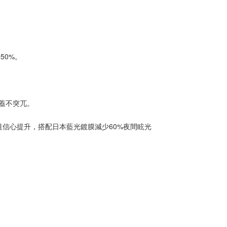
50%。
蓋不突兀。
變道信心提升，搭配日本藍光鍍膜減少60%夜間眩光