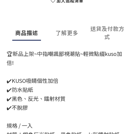
加入追蹤清單
送貨及付款方
商品描述
了解更多
式
🏆新品上架~中指嘲諷鄙視潮貼~輕微點綴kuso加
倍!
✔️KUSO吸睛個性加倍
✔️防水貼紙
✔️黑色、反光、鐳射材質
✔️不脫膠
規格 / 一入