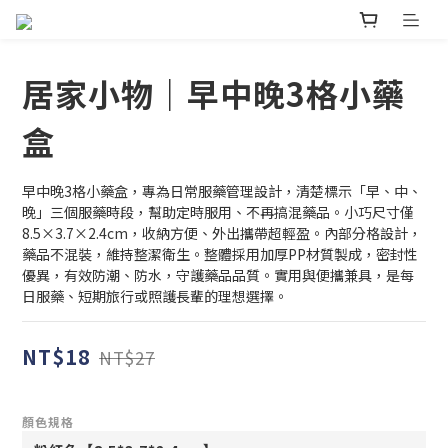
居家小物｜早中晚3格小藥
盒
早中晚3格小藥盒，專為日常服藥管理設計，清楚標示「早、中、
晚」三個服藥時段，幫助定時服用、不再搞混藥品。小巧尺寸僅
8.5×3.7×2.4cm，收納方便、外出攜帶超輕盈。內部分格設計，
藥品不混裝，維持整潔衛生。整體採用加厚PP材質製成，密封性
優異，有效防潮、防水，守護藥品品質。實用與便攜兼具，是每
日服藥、短期旅行或照護長輩的理想選擇。
NT$18
NT$27
顏色規格