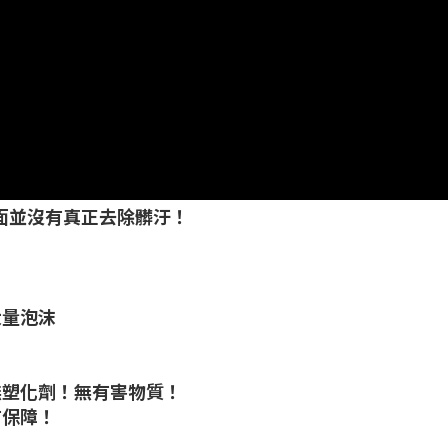
面並沒有真正去除髒汙！
大量泡沫
無塑化劑！無有害物質！
有保障！