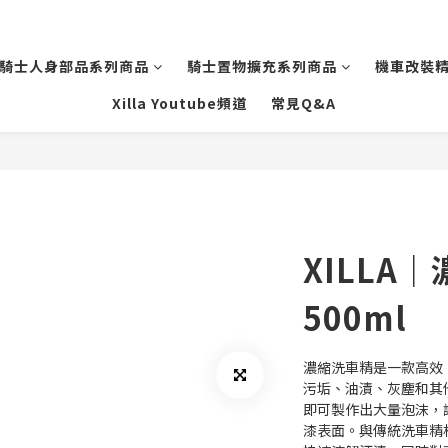
騎士人身部品系列商品
騎士置物擴充系列商品
機車改裝
Xilla Youtube頻道
常見Q&A
XILLA
500ml
濃縮洗車精是一款高效
污垢、油漬、灰塵和其
即可製作出大量泡沫，
漆表面。與傳統洗車精