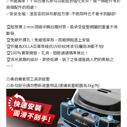
✅市面獨家！Ｙ架凹槽式掛勾功能結合強化支架，裝一個配件等於
兩個配件的用處！
✅掛安全帽、溼答答的抹布都超方便~不使用時也不會卡到腳部!
🏆超厚實３mm頂級中鋼白鐵材質，能承受座墊開闔的重量不易
斷裂
🏆免額外鑽孔！免破壞車殼，原廠鎖點直上安裝
🏆外層為XILLA百萬等級抗UV砂紋烤漆!日曬雨淋都不怕!
🏆100%實車開發，孔洞．間距通通精準無比！
🏆消光黑簡約設計，即使低調，裝了之後還是路人們的焦點之
一！
⚠️需自備套筒工具拆座墊
⚠️掛勾部分請勿懸掛過重物品(建議承重範圍為3kg內)