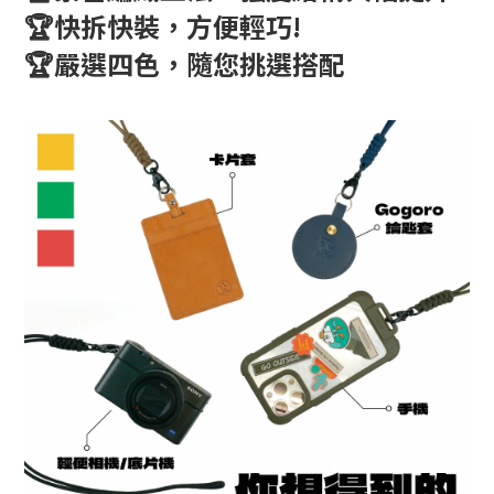
🏆快拆快裝，方便輕巧!
🏆嚴選四色，隨您挑選搭配