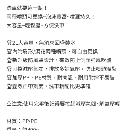
洗車就要這一瓶！
兩種噴頭可更換~泡沫豐富~噴灑持久！
大容量~輕鬆壓~方便洗車！
🏆2L大容量，無須來回盛裝水
🏆內附扇形/澆花兩種噴頭，可自由更換
🏆新升級防風罩設計，有效防止側面強風吹襲
🏆可控減壓氣閥，排放多餘氣壓，防止噴頭爆裂
🏆加厚PP、PE材質，耐高溫，耐用耐摔不易破
🏆壺身自帶刻度，洗車精配比更準確
⚠️注意:使用完畢後記得要拉起減壓氣閥~解氣壓喔!
材質：PP/PE
重量：約400g