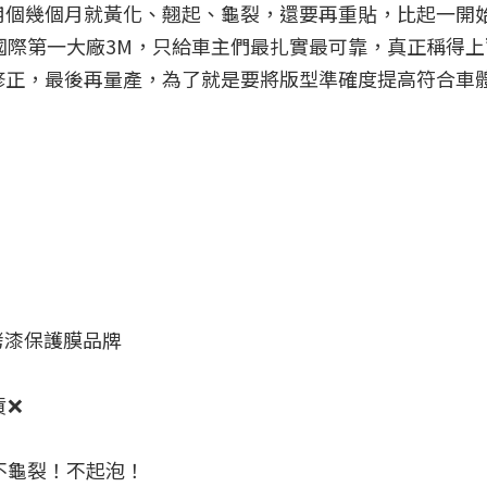
用個幾個月就黃化、翹起、龜裂，還要再重貼，比起一開
選擇國際第一大廠3M，只給車主們最扎實最可靠，真正稱
正，最後再量產，為了就是要將版型準確度提高符合車體
烤漆保護膜品牌
貨❌
不龜裂！不起泡！