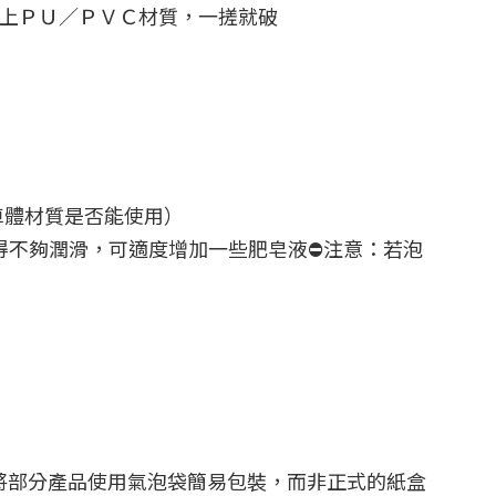
面上ＰＵ／ＰＶＣ材質，一搓就破
車體材質是否能使用）
，若覺得不夠潤滑，可適度增加一些肥皂液⛔️注意：若泡
將部分產品使用氣泡袋簡易包裝，而非正式的紙盒