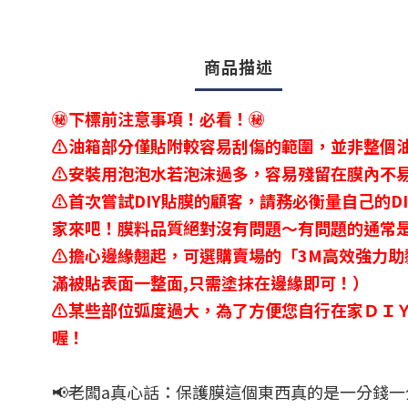
商品描述
㊙️下標前注意事項！必看！㊙️
⚠️油箱部分僅貼附較容易刮傷的範圍，並非整個
⚠️安裝用泡泡水若泡沫過多，容易殘留在膜內不
⚠️首次嘗試DIY貼膜的顧客，請務必衡量自己的
家來吧！膜料品質絕對沒有問題～有問題的通常
⚠️擔心邊緣翹起，可選購賣場的「3M高效強力
滿被貼表面一整面,只需塗抹在邊緣即可！）
⚠️某些部位弧度過大，為了方便您自行在家ＤＩ
喔！
📢老闆a真心話：保護膜這個東西真的是一分錢