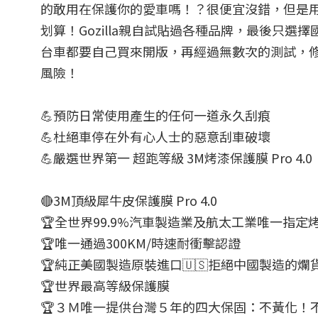
的敢用在保護你的愛車嗎！？很便宜沒錯，但是
划算！Gozilla親自試貼過各種品牌，最後只
台車都要自己買來開版，再經過無數次的測試，修
風險！
💪預防日常使用產生的任何一道永久刮痕
💪杜絕車停在外有心人士的惡意刮車破壞
💪嚴選世界第一 超跑等級 3M烤漆保護膜 Pro 4.0
🔴3M頂級犀牛皮保護膜 Pro 4.0
🏆全世界99.9%汽車製造業及航太工業唯一指定
🏆唯一通過300KM/時速耐衝擊認證
🏆純正美國製造原裝進口🇺🇸拒絕中國製造的爛
🏆世界最高等級保護膜
🏆３Ｍ唯一提供台灣５年的四大保固：不黃化！