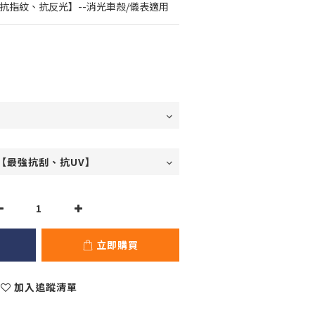
【抗指紋、抗反光】--消光車殼/儀表適用
立即購買
加入追蹤清單