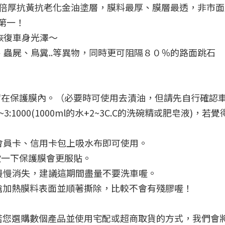
強５倍厚抗黃抗老化金油塗層，膜料最厚、膜層最透，非市
界第一！
恢復車身光澤～
、蟲屍、鳥糞..等異物，同時更可阻隔８０％的路面跳石
留在保護膜內。（必要時可使用去漬油，但請先自行確認
:1000(1000ml的水+2~3C.C的洗碗精或肥皂液)
！
會員卡、信用卡包上吸水布即可使用。
吹一下保護膜會更服貼。
慢慢消失，建議這期間盡量不要洗車喔。
槍加熱膜料表面並順著撕除，比較不會有殘膠喔！
若您選購數個產品並使用宅配或超商取貨的方式，我們會