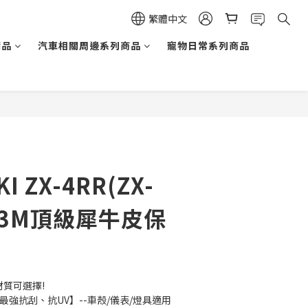
繁體中文
精品
汽車相關周邊系列商品
寵物日常系列商品
立即購買
I ZX-4RR(ZX-
)｜3M頂級犀牛皮保
質可選擇!
最強抗刮、抗UV】--車殼/儀表/燈具適用