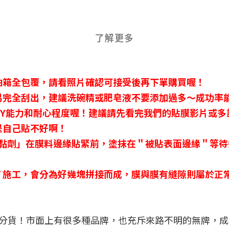
了解更多
油箱全包覆，請看照片確認可接受後再下單購買喔！
易完全刮出，建議洗碗精或肥皂液不要添加過多～成功率
DIY能力和耐心程度喔！建議請先看完我們的貼膜影片或多
是自己貼不好啊！
助黏劑」在膜料邊緣貼緊前，塗抹在＂被貼表面邊緣＂等待
Ｙ施工，會分為好幾塊拼接而成，膜與膜有縫隙則屬於正
一分貨！市面上有很多種品牌，也充斥來路不明的無牌，