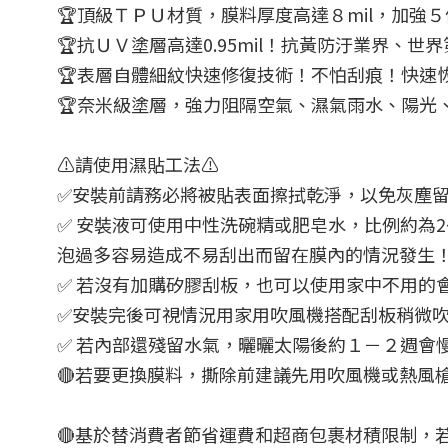
🏆頂級ＴＰＵ材質，膜料厚度高達８mil，加
🏆抗ＵＶ塗層高達0.95mil！抗黃防汙業界、世
🏆表層自體細紋快速修復技術！不怕刮痕！快速
🏆奈米級塗層，強力阻隔空氣、濕氣雨水、陽光
⚠️請使用濕貼工法⚠️
✅安裝前請務必將被貼表面擦拭乾淨，以免灰塵
✅ 安裝液可使用中性洗碗精或肥皂水，比例約為2~3
泡過多容易造成不易刮出而留在膜內的情況發生
✅ 若沒有加購矽膠刮板，也可以使用家中不用的
✅安裝完後可視情況用家用吹風機搭配刮板稍微
✅ 若內部還殘留水氣，曬曬太陽後約１－２週會
🔴若要更換膜料，撕除前建議先用吹風機或熱風
🔴基於替消費者節省運費和超商包裹材積限制，