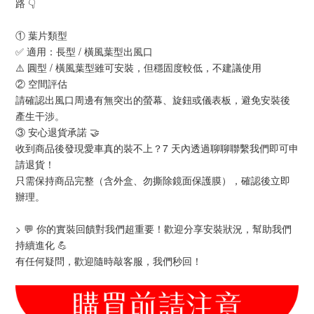
路 👇
① 葉片類型
✅ 適用：長型 / 橫風葉型出風口
⚠️ 圓型 / 橫風葉型雖可安裝，但穩固度較低，不建議使用
② 空間評估
請確認出風口周邊有無突出的螢幕、旋鈕或儀表板，避免安裝後
產生干涉。
③ 安心退貨承諾 🤝
收到商品後發現愛車真的裝不上？7 天內透過聊聊聯繫我們即可申
請退貨！
只需保持商品完整（含外盒、勿撕除鏡面保護膜），確認後立即
辦理。
> 💬 你的實裝回饋對我們超重要！歡迎分享安裝狀況，幫助我們
持續進化 💪
有任何疑問，歡迎隨時敲客服，我們秒回！