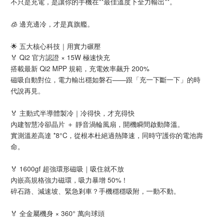
不只是充電，是讓你的手機在**最佳溫度下全力輸出**。
🧊 邊充邊冷，才是真旗艦。
🌟 五大核心科技｜用實力碾壓
🏅 Qi2 官方認證 × 15W 極速快充
搭載最新 Qi2 MPP 規範，充電效率飆升 200%
磁吸自動對位，電力輸出穩如磐石——跟「充一下斷一下」的時
代說再見。
🏅 主動式半導體製冷｜冷得快，才充得快
內建智慧冷卻晶片 ＋ 靜音渦輪風扇，開機瞬間啟動降溫。
實測溫差高達 *8°C，從根本杜絕過熱降速，同時守護你的電池壽
命。
🏅 1600gf 超強環形磁吸｜吸住就不放
內嵌高規格強力磁環，吸力暴增 50%！
碎石路、減速坡、緊急剎車？手機穩穩吸附，一動不動。
🏅 全金屬機身 × 360° 萬向球頭