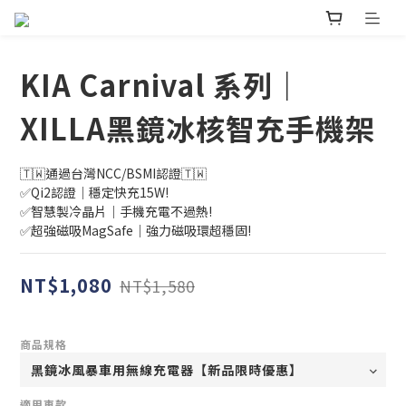
KIA Carnival 系列｜
XILLA黑鏡冰核智充手機架
🇹🇼通過台灣NCC/BSMI認證🇹🇼
✅Qi2認證｜穩定快充15W!
✅智慧製冷晶片｜手機充電不過熱!
✅超強磁吸MagSafe｜強力磁吸環超穩固!
NT$1,080
NT$1,580
商品規格
適用車款