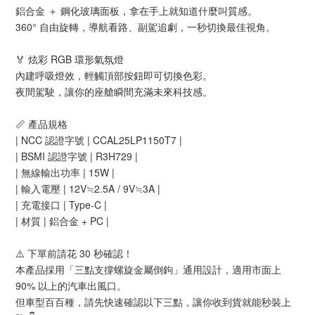
鋁合金 ＋ 鋼化玻璃面板，拿在手上就知道什麼叫質感。
360° 自由旋轉，導航看路、副駕追劇，一秒切換最佳視角。
🏅 炫彩 RGB 環形氣氛燈
內建呼吸燈效，輕觸頂部按鈕即可切換色彩。
夜間駕駛，讓你的座艙瞬間充滿未來科技感。
📏 產品規格
| NCC 認證字號 | CCAL25LP1150T7 |
| BSMI 認證字號 | R3H729 |
| 無線輸出功率 | 15W |
| 輸入電壓 | 12V≒2.5A / 9V≒3A |
| 充電接口 | Type-C |
| 材質 | 鋁合金 + PC |
⚠️ 下單前請花 30 秒確認！
本產品採用「三點支撐螺旋金屬倒鉤」通用設計，適用市面上
90% 以上的汽車出風口。
但車型百百種，請先快速確認以下三點，讓你收到貨就能秒裝上