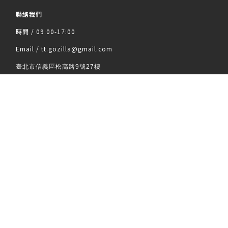
聯絡我們
時間 / 09:00-17:00
Email / tt.gozilla@gmail.com
立即購買
臺北市信義區松高路9號27樓
（非實體店面，不對外開放）
隱私條款
|
條款及細則
| 2022 © XILLA Design
|
Facebook
|
Instagram
|
YouTube
痞客邦