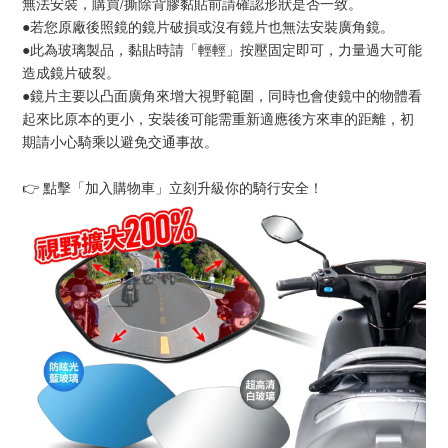
無法安裝，購買/撕除背膠黏貼前請確認形狀是否一致。
●若您原廠後照鏡的鏡片破損或沒有鏡片也無法安裝廣角鏡。
●此為玻璃製品，黏貼時請「輕輕」按壓固定即可，力量過大可能
造成鏡片破裂。
●鏡片主要以凸面廣角來增大視野範圍，同時也會使鏡中的物體看
起來比原本的更小，安裝後可能需重新適應後方來車的距離，初
期請小心騎乘以避免交通事故。
👉 點擊「加入購物車」立刻升級你的騎行安全！