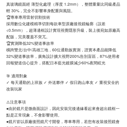
真玻璃鏡面經 薄型化處理（厚度 1.2mm），整體重量比同級產品
輕 30%，完全不影響車身配重與風阻。
🏆專車專用雷射切割技術
採用數位化建模精準切割每款車型原廠後視鏡輪廓（誤差
<0.5mm），超薄邊框設計實現視覺隱形升級，裝上後宛如原廠高
配版，完美覆蓋不突兀。
🏆實測降低32%變道事故率
橫跨雙北/台中/高雄三地，60位通勤族實測，證實本產品能降低
32%變道事故率，廣角設計擴大視野200%告別盲區，87%使用者
回報變道信心提升，搭配日本藍光鍍膜減少60%夜間眩光
🎯 適用對象
✓ 每天通勤的上班族 ✓ 外送夥伴 ✓ 假日跑山車友 ✓ 重視安全的
改裝玩家
⚠️注意事項
●由於鏡片是微曲面設計，因此安裝完後邊緣看起來會超出鏡框一
點是正常現象，不會影響使用。
●鏡片皆以原廠後照鏡尺寸開發，專車專用，若您有改裝後照鏡會