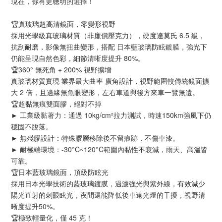
現在，你有更聰明的選擇！
🏆真玻璃超高清鏡面，零變形視野
採用光學級真玻璃材質（非廉價壓克力），硬度達莫氏 6.5 級，
抗刮耐磨，影像無扭曲變形，搭配 日本藍玻璃防眩鍍膜，強光下
仍能呈現自然色彩，細節清晰度提升 80%。
🏆360° 無死角 + 200% 視野擴增
真玻璃材質實現 業界最大曲率 廣角設計，視野範圍較傳統鏡面擴
大 2 倍，且邊緣無魚眼變形，左右車道與後方來車一覽無遺。
🏆超黏無痕雙面膠，絕對不掉
► 工業級黏著力：通過 10kg/cm²拉力測試，時速150km強風下仍
穩固不脫落。
► 無殘膠設計：特殊膠層移除後不留痕跡，不傷車漆。
► 耐極端環境：-30°C~120°C範圍內黏性不衰減，雨天、高溫皆
可靠。
🏆日本藍玻璃鏡面，頂級防眩光
採用日本光學技術的藍玻璃鍍膜，過濾強光與紫外線，有效減少
陽光直射的刺眼眩光，夜間還能降低後車遠光燈的干擾，視野清
晰度提升50%。
🏆極致輕量化，僅 45 克！