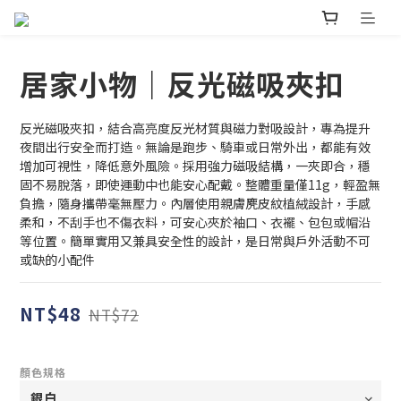
居家小物｜反光磁吸夾扣
反光磁吸夾扣，結合高亮度反光材質與磁力對吸設計，專為提升
夜間出行安全而打造。無論是跑步、騎車或日常外出，都能有效
增加可視性，降低意外風險。採用強力磁吸結構，一夾即合，穩
固不易脫落，即使運動中也能安心配戴。整體重量僅11g，輕盈無
負擔，隨身攜帶毫無壓力。內層使用親膚麂皮紋植絨設計，手感
柔和，不刮手也不傷衣料，可安心夾於袖口、衣襬、包包或帽沿
等位置。簡單實用又兼具安全性的設計，是日常與戶外活動不可
或缺的小配件
NT$48
NT$72
顏色規格