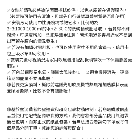
✅安裝前請務必將被貼表面擦拭乾淨，以免灰塵留在保護膜內。
（必要時可使用去漬油，但請先自行確認車體材質是否能使用）
✅ 安裝液可使用中性洗碗精或肥皂水，比例約為
2~3:1000(1000ml的水+2~3C.C的洗碗精或肥皂液)，若覺得不夠
潤滑，可適度增加一些肥皂液⛔️注意：若泡泡過多容易造成不易刮
出而留在膜內的情況發生！
✅ 若沒有加購矽膠刮板，也可以使用家中不用的會員卡、信用卡
包上吸水布即可使用。
✅安裝完後可視情況用家用吹風機搭配刮板稍微吹一下保護膜會更
服貼。
✅ 若內部還殘留水氣，曬曬太陽後約１－２週會慢慢消失，建議
這期間盡量不要洗車喔。
🔴若要更換膜料，撕除前建議先用吹風機或熱風槍加熱膜料表面
並順著撕除，比較不會有殘膠喔！
🔴基於替消費者節省運費和超商包裹材積限制，若您選購數個產
品並使用宅配或超商取貨的方式，我們會將部分產品使用氣泡袋
簡易包裝，而非正式的紙盒包裝，若無法接受者請勿下單或將每
個產品分開下單，感謝您的諒解與配合！