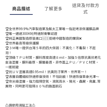
送貨及付款方
商品描述
了解更多
式
🏆全世界99.9%汽車製造業及航太工業唯一指定烤漆保護膜品牌
🏆唯一通過300KM/時速耐衝擊認證
🏆純正美國製造原裝進口🇺🇸拒絕中國製造的爛貨❌
🏆世界最高等級保護膜
🏆３Ｍ唯一提供台灣５年的四大保固：不黃化！不龜裂！不起
泡！
🏆頂級ＴＰＵ材質，膜料厚度高達８mil，加強５倍厚抗黃抗老化
金油塗層，膜料最厚、膜層最透，非市面上ＰＵ／ＰＶＣ材質，
一搓就破
🏆抗ＵＶ塗層高達0.95mil！抗黃防汙業界、世界第一！
🏆表層自體細紋快速修復技術！不怕刮痕！快速恢復車身光澤～
🏆奈米級塗層，強力阻隔空氣、濕氣雨水、陽光、蟲屍、鳥糞..等
異物，同時更可阻隔８０％的路面跳石
⚠️請使用濕貼工法⚠️