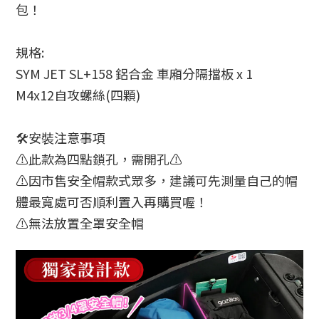
包！
規格:
SYM JET SL+158 鋁合金 車廂分隔擋板 x 1
M4x12自攻螺絲(四顆)
🛠️安裝注意事項
⚠️此款為四點鎖孔，需開孔⚠️
⚠️因市售安全帽款式眾多，建議可先測量自己的帽
體最寬處可否順利置入再購買喔！
⚠️無法放置全罩安全帽