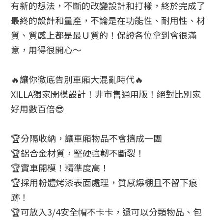
有新的想法，不斷的改變設計和打樣，終於完成了
最終的設計和量產，不論是在功能性、耐用性、材
質、質感上都是最Ｕ質的！保證各位拿到會很滿
意，用得很開心～
🔥讓你徹底告別車廂大混亂時代🔥
XILLA獨家開模設計！非市售通用版！絕對比別家
好用數百倍😎
🏆分隔收納，讓車廂物品不會擠成一團
🏆鋁合金材質，堅硬強韌不斷裂！
🏆實車開模！精準度高！
🏆採用粉體烤漆表面處理，質感爆棚且不留下痕
跡！
🏆可放入3/4安全帽不卡卡，還可以分類物品、包