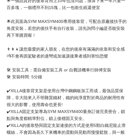
🌟一個品質好的後靠背用上10年也沒問題，換算下來一年只要一
百多塊，一個禮拜不到15塊，比一包衛生紙還便宜
🌟此頁面為SYM MAXSYM400專用後靠背，可配合原廠後扶手的
角度安裝，若您的後扶手有自行改裝，請先詢問小編是否能安裝
再下單購買喔！
👨‍👩‍👧讓您最愛的家人朋友，在您的後座有滿滿的依靠和安全感
💏不會再因駕駛者的過彎或加速讓後乘者感到害怕恐懼
🛠 安裝工具：需自備安裝工具 or 自費請機車行師傅安裝
🛠 安裝時間: 5分鐘
✔️XILLA後靠背支架是使用台灣中鋼鋼板加工而成，最強品質保
障，非大陸來入不明雜質鐵材，鐵的純淨度對於商品的耐用性有
很大的影響，使用壽命也更長!
✔️XILLA固定支架專為SYM MAXSYM400量身訂做完美密合，鎖
點與角度都精準對位，鎖上後穩固又安全。
✔️XILLA的後靠墊與固定支架連接的方式是使用5顆白鐵尼龍止滑
螺絲，不會因為長久下來機車的震動與晃動而慢慢鬆脫，與一般