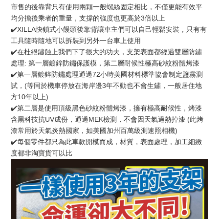
市售的後靠背只有使用兩顆一般螺絲固定相比，不僅更能有效平
均分擔後乘者的重量，支撐的強度也更高於3倍以上
✔️XILLA快鎖式小饅頭後靠背讓車主們可以自己輕鬆安裝，只有有
工具隨時隨地可以拆裝到另外一台車上使用
✔️在杜絕鏽蝕上我們下了很大的功夫，支架表面都經過雙層防鏽
處理: 第一層鍍鋅防鏽保護模，第二層耐候性極高砂紋粉體烤漆
✔️第一層鍍鋅防鏽處理通過72小時美國材料標準協會制定鹽霧測
試，(等同於機車停放在海岸邊3年不動也不會生鏽，一般居住地
方10年以上)
✔️第二層是使用頂級黑色砂紋粉體烤漆，擁有極高耐候性，烤漆
含黑科技抗UV成份，通過MEK檢測，不會因天氣過熱掉漆 (此烤
漆常用於天氣炎熱國家，如美國加州百萬級測速照相機)
✔️每個零件都只為此車款開模而成，材質，表面處理，加工細緻
度都非淘寶貨可以比