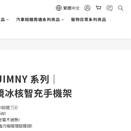
繁體中文
精品
汽車相關周邊系列商品
寵物日常系列商品
立即購買
 JIMNY 系列｜
黑鏡冰核智充手機架
I認證🇹🇼
W!
充電不過熱!
｜強力磁吸環超穩固!