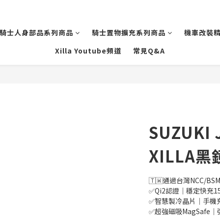
騎士人身部品系列商品
騎士置物擴充系列商品
機車改裝
Xilla Youtube頻道
常見Q&A
SUZUKI
XILLA
🇹🇼通過台灣NCC/BSM
✅Qi2認證｜穩定快充15
✅智慧製冷晶片｜手機
✅超強磁吸MagSafe