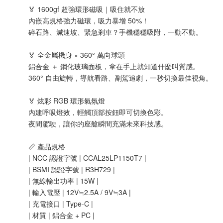
🏅 1600gf 超強環形磁吸｜吸住就不放
內嵌高規格強力磁環，吸力暴增 50%！
碎石路、減速坡、緊急剎車？手機穩穩吸附，一動不動。
🏅 全金屬機身 × 360° 萬向球頭
鋁合金 ＋ 鋼化玻璃面板，拿在手上就知道什麼叫質感。
360° 自由旋轉，導航看路、副駕追劇，一秒切換最佳視角。
🏅 炫彩 RGB 環形氣氛燈
內建呼吸燈效，輕觸頂部按鈕即可切換色彩。
夜間駕駛，讓你的座艙瞬間充滿未來科技感。
📏 產品規格
| NCC 認證字號 | CCAL25LP1150T7 |
| BSMI 認證字號 | R3H729 |
| 無線輸出功率 | 15W |
| 輸入電壓 | 12V≒2.5A / 9V≒3A |
| 充電接口 | Type-C |
| 材質 | 鋁合金 + PC |