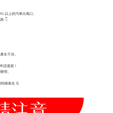
% 以上的汽車出風口。
 👇
後產生干涉。
可申請退貨！
即辦理。
持續進化 💪