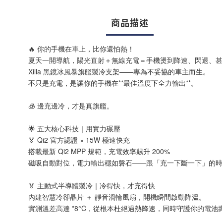
商品描述
🔥 你的手機在車上，比你還怕熱！
夏天一開導航，陽光直射＋無線充電＝手機燙到降速、閃退、
Xilla 黑鏡冰風暴旗艦製冷支架——專為不妥協的車主而生。
不只是充電，是讓你的手機在**最佳溫度下全力輸出**。
🧊 邊充邊冷，才是真旗艦。
🌟 五大核心科技｜用實力碾壓
🏅 Qi2 官方認證 × 15W 極速快充
搭載最新 Qi2 MPP 規範，充電效率飆升 200%
磁吸自動對位，電力輸出穩如磐石——跟「充一下斷一下」的
🏅 主動式半導體製冷｜冷得快，才充得快
內建智慧冷卻晶片 ＋ 靜音渦輪風扇，開機瞬間啟動降溫。
實測溫差高達 *8°C，從根本杜絕過熱降速，同時守護你的電池