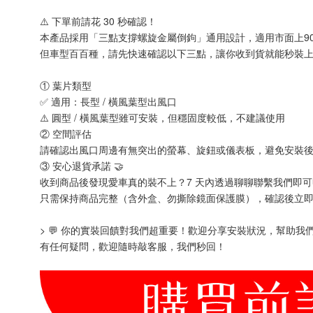
⚠️ 下單前請花 30 秒確認！
本產品採用「三點支撐螺旋金屬倒鉤」通用設計，適用市面上90
但車型百百種，請先快速確認以下三點，讓你收到貨就能秒裝上路
① 葉片類型
✅ 適用：長型 / 橫風葉型出風口
⚠️ 圓型 / 橫風葉型雖可安裝，但穩固度較低，不建議使用
② 空間評估
請確認出風口周邊有無突出的螢幕、旋鈕或儀表板，避免安裝
③ 安心退貨承諾 🤝
收到商品後發現愛車真的裝不上？7 天內透過聊聊聯繫我們即
只需保持商品完整（含外盒、勿撕除鏡面保護膜），確認後立
> 💬 你的實裝回饋對我們超重要！歡迎分享安裝狀況，幫助我們
有任何疑問，歡迎隨時敲客服，我們秒回！