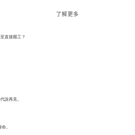
了解更多
甚至直接罷工？
時代說再見。
壽命。