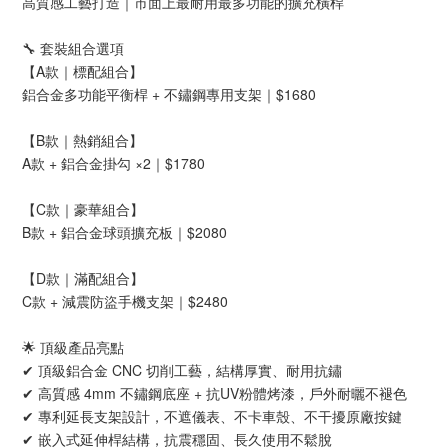
高質感工藝打造｜市面上最耐用最多功能的擴充橫桿
🔧 套裝組合選項
【A款｜標配組合】
鋁合金多功能平衡桿 + 不鏽鋼專用支架｜$1680
【B款｜熱銷組合】
A款 + 鋁合金掛勾 ×2｜$1780
【C款｜豪華組合】
B款 + 鋁合金球頭擴充板｜$2080
【D款｜滿配組合】
C款 + 減震防盜手機支架｜$2480
🌟 頂級產品亮點
✔ 頂級鋁合金 CNC 切削工藝，結構厚實、耐用抗鏽
✔ 高質感 4mm 不鏽鋼底座 + 抗UV粉體烤漆，戶外耐曬不褪色
✔ 專利延長支架設計，不遮儀表、不卡車殼、不干擾原廠按鍵
✔ 嵌入式延伸桿結構，抗震穩固、長久使用不鬆脫