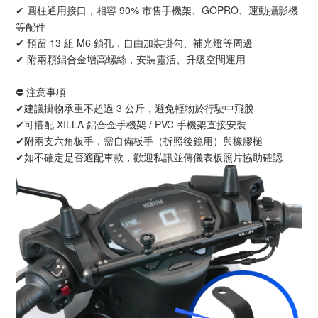
✔ 圓柱通用接口，相容 90% 市售手機架、GOPRO、運動攝影機
等配件
✔ 預留 13 組 M6 鎖孔，自由加裝掛勾、補光燈等周邊
✔ 附兩顆鋁合金增高螺絲，安裝靈活、升級空間運用
⛔ 注意事項
✔建議掛物承重不超過 3 公斤，避免輕物於行駛中飛脫
✔可搭配 XILLA 鋁合金手機架 / PVC 手機架直接安裝
✔附兩支六角板手，需自備板手（拆照後鏡用）與橡膠槌
✔如不確定是否適配車款，歡迎私訊並傳儀表板照片協助確認