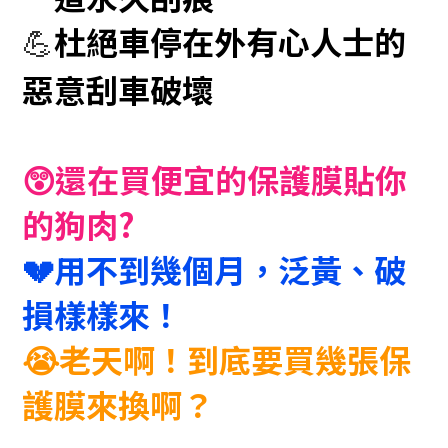
杜絕車停在外有心人士的
💪
惡意刮車破壞
😲還在買便宜的保護膜貼你
的狗肉?
💔用不到幾個月，泛黃、破
損樣樣來！
😭老天啊！到底要買幾張保
護膜來換啊？