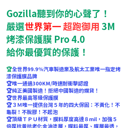
Gozilla聽到你的心聲了！
嚴選
世界第一
超跑御用
3M
烤漆保護膜 Pro 4.0
給你最優質的保護！
🏆
全世界99.9%汽車製造業及
航太工業唯一指定烤
漆保護膜品牌
🏆唯一通過300KM/時速耐衝擊認證
🏆純正美國製造！拒絕中國製造的爛貨！
🏆世界最高等級保護膜
🏆３Ｍ唯一提供台灣５年的四大保固：不黃化！不
龜裂！不脫膠！不起泡
🏆頂級ＴＰＵ材質，膜料厚度高達８mil
，加強５
倍厚抗黃抗老化金油塗層，
膜料最厚、膜層最透，