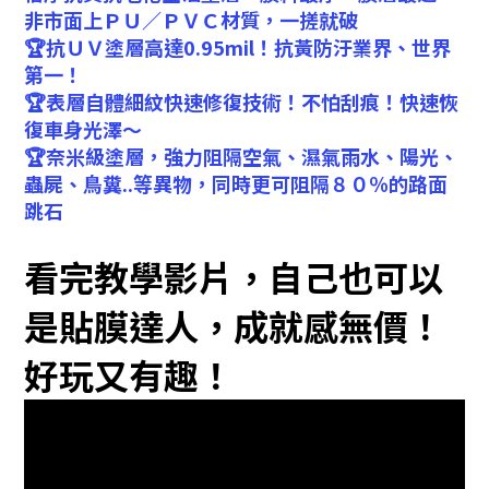
非市面上ＰＵ／ＰＶＣ材質，一搓就破
🏆抗ＵＶ塗層高達0.95mil！抗黃防汙業界、世界
第一！
🏆表層自體細紋快速修復技術！不怕刮痕！快速恢
復車身光澤～
🏆奈米級塗層，強力阻隔空氣、濕氣雨水、陽光、
蟲屍、鳥糞..等異物，同時更可阻隔８０％的路面
跳石
看完教學影片，自己也可以
是貼膜達人，成就感無價！
好玩又有趣！