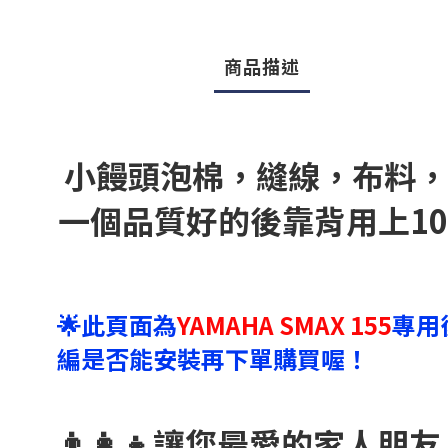
商品描述
小饅頭泡棉，縫線，布料，
一個品質好的後靠背用上1
🌟此頁面為
YAMAHA SMAX 155
專用
編是否能安裝再下單購買喔！
👨‍👩‍👧讓您最愛的家