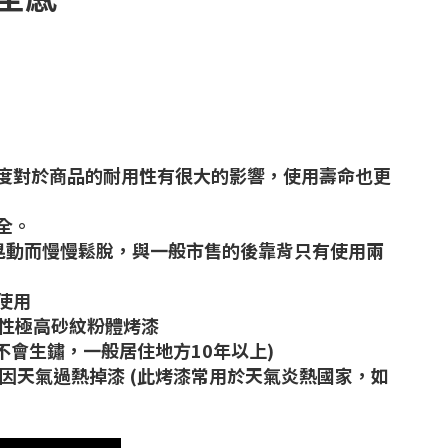
純淨度對於商品的耐用性有很大的影響，使用壽命也更
安全。
與晃動而慢慢鬆脫，與一般市售的後靠背只有使用兩
使用
候性極高砂紋粉體烤漆
不會生鏽，一般居住地方10年以上)
因天氣過熱掉漆 (此烤漆常用於天氣炎熱國家，如