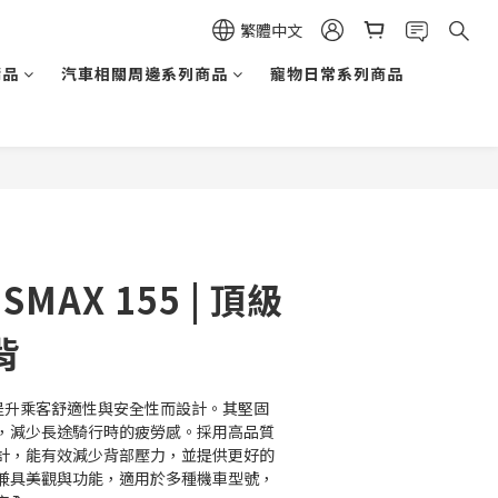
繁體中文
精品
汽車相關周邊系列商品
寵物日常系列商品
立即購買
SMAX 155 | 頂級
背
為提升乘客舒適性與安全性而設計。其堅固
，減少長途騎行時的疲勞感。採用高品質
計，能有效減少背部壓力，並提供更好的
兼具美觀與功能，適用於多種機車型號，