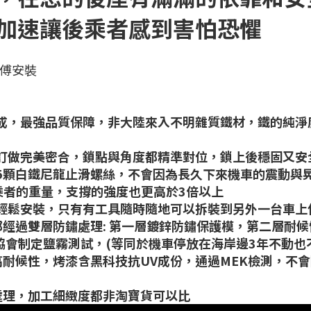
或加速讓後乘者感到害怕恐懼
師傅安裝
加工而成，最強品質保障，非大陸來入不明雜質鐵材，鐵的
155量身訂做完美密合，鎖點與角度都精準對位，鎖上後穩固又
是使用5顆白鐵尼龍止滑螺絲，不會因為長久下來機車的震動
乘者的重量，支撐的強度也更高於3倍以上
以自己輕鬆安裝，只有有工具隨時隨地可以拆裝到另外一台車上
都經過雙層防鏽處理: 第一層鍍鋅防鏽保護模，第二層耐
協會制定鹽霧測試，(等同於機車停放在海岸邊3年不動也
高耐候性，烤漆含黑科技抗UV成份，通過MEK檢測，不會
處理，加工細緻度都非淘寶貨可以比