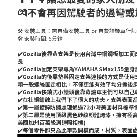
💏不會再因駕駛者的過彎
🛠 安裝工具：
需自備安裝工具 or 自費請機車行
🛠 安裝時間: 5分鐘
✔️Gozilla後靠背支架是使用台灣中鋼鋼板
長
✔️Gozilla固定支架專為YAMAHA SMax
✔️Gozilla的後靠墊與固定支架連接的方式
顆一般螺絲固定相比，不僅更能有效平均分擔後
✔️Gozilla快鎖式小饅頭後靠背讓車主們可
✔️在杜絕鏽蝕上我們下了很大的功夫，支架表面
✔️第一層鍍鋅防鏽處理通過72小時美國材料標準
✔️第二層是使用頂級黑色砂紋粉體烤漆，擁有極
美國加州百萬級測速照相機)
✔️每個零件都只為此車款開模而成，材質，表面