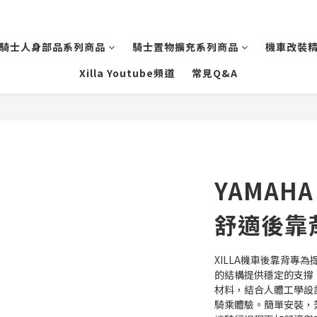
騎士人身部品系列商品
騎士置物擴充系列商品
機車改裝
Xilla Youtube頻道
常見Q&A
YAMAHA 
舒適後靠
XILLA機車後靠背專
的結構提供穩定的支撐
材料，結合人體工學設
騎乘體驗。簡單安裝，