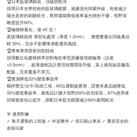
🏆日本藍玻璃鏡面，頂級防眩光
採用日本光學技術的藍玻璃鍍膜，過濾強光與紫外線，有效減少
陽光直射的刺眼眩光，夜間還能降低後車遠光燈的干擾，視野清
晰度提升50%。
🏆極致輕量化，僅 45 克！
真玻璃鏡面經 薄型化處理（厚度 1.2mm），整體重量比同級產品
輕 30%，完全不影響車身配重與風阻。
🏆專車專用雷射切割技術
採用數位化建模精準切割每款車型原廠後視鏡輪廓（誤差
<0.5mm），超薄邊框設計實現視覺隱形升級，裝上後宛如原廠高
配版，完美覆蓋不突兀。
🏆實測降低32%變道事故率
橫跨雙北/台中/高雄三地，60位通勤族實測，證實本產品能降低
32%變道事故率，廣角設計擴大視野200%告別盲區，87%使用者
回報變道信心提升，搭配日本藍光鍍膜減少60%夜間眩光
🎯 適用對象
✓ 每天通勤的上班族 ✓ 外送夥伴 ✓ 假日跑山車友 ✓ 重視安全的
改裝玩家