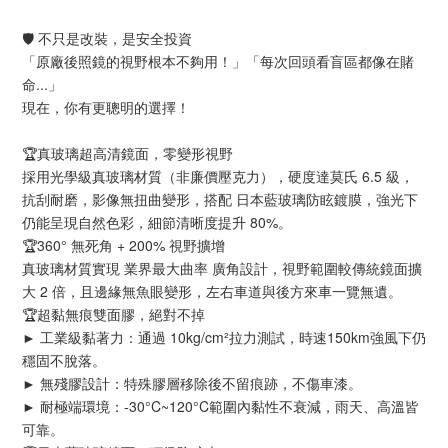
🛡️ 不只是改裝，是安全投資
「原廠後照鏡的視野根本不夠用！」「每次回頭看盲區都像在賭
命...」
現在，你有更聰明的選擇！
🏆真玻璃超高清鏡面，零變形視野
採用光學級真玻璃材質（非廉價壓克力），硬度達莫氏 6.5 級，
抗刮耐磨，影像無扭曲變形，搭配 日本藍玻璃防眩鍍膜，強光下
仍能呈現自然色彩，細節清晰度提升 80%。
🏆360° 無死角 + 200% 視野擴增
真玻璃材質實現 業界最大曲率 廣角設計，視野範圍較傳統鏡面擴
大 2 倍，且邊緣無魚眼變形，左右車道與後方來車一覽無遺。
🏆超黏無痕雙面膠，絕對不掉
► 工業級黏著力：通過 10kg/cm²拉力測試，時速150km強風下仍
穩固不脫落。
► 無殘膠設計：特殊膠層移除後不留痕跡，不傷車漆。
► 耐極端環境：-30°C~120°C範圍內黏性不衰減，雨天、高溫皆
可靠。