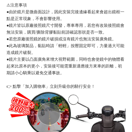
⚠️注意事項
●由於鏡片是微曲面設計，因此安裝完後邊緣看起來會超出鏡框一
點是正常現象，不會影響使用。
●鏡片皆以原廠後照鏡尺寸開發，專車專用，若您有改裝後照鏡會
無法安裝，購買/撕除背膠黏貼前請確認形狀是否一致。
●若您原廠後照鏡的鏡片破損或沒有鏡片也無法安裝廣角鏡。
●此為玻璃製品，黏貼時請「輕輕」按壓固定即可，力量過大可能
造成鏡片破裂。
●鏡片主要以凸面廣角來增大視野範圍，同時也會使鏡中的物體看
起來比原本的更小，安裝後可能需重新適應後方來車的距離，初
期請小心騎乘以避免交通事故。
👉 點擊「加入購物車」立刻升級你的騎行安全！