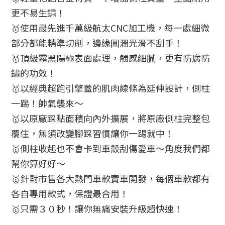
更不易生鏽！
🥇使用最先進千萬級航太CNC加工機，每一處細微
部分都能精準切削，邊緣圓潤光滑不刮手！
🥇頂級霧黑陽極表面處理，觸感細膩，更有防腐防
鏽的功效！
🥇以經典超跑引擎蓋的肌肉線條為延伸設計，側柱
一踢！帥氣襲來～
🥇以原廠踩點面積向內外擴展，將原廠側柱完整包
覆住，無須改變腳踩習慣讓你一踢就中！
🥇側柱收起也不會卡到車殼刮傷愛車～角度我們都
幫你算好好～
🥇針對市售各大熱門車款實車開發，每個車款都有
各自專用款式，保證最合用！
🥇只需３０秒！讓你無痛安裝升級超快速！