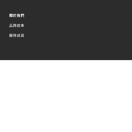
關於我們
品牌故事
團隊成員
立即購買
顧客服務
運送服務方式
付款服務方式
退貨退款須知
產品保固須知