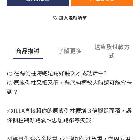
加入追蹤清單
送貨及付款方
商品描述
了解更多
式
👉在踢側柱時總是踢好幾次才成功命中?
👉原廠側柱又細又窄，鞋底勾槽較大時還可能會卡
到？
⚡XILLA直接將你的原廠側柱擴增３倍腳踩面積，讓
你側柱踢好踢滿～怎麼踢都零失誤！
🥇輕量化鋁合金材質，不增加側柱負重，堅固耐用