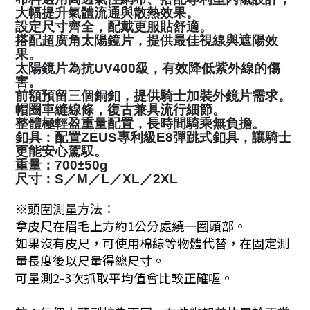
大幅提升氣體流通與散熱效果。
設定尺寸齊全，配戴更服貼舒適。
搭配超廣角太陽鏡片，提供最佳視線與遮陽效
果。
太陽鏡片為抗UV400級，有效降低紫外線的傷
害。
前額預留三個銅釦，提供騎士加裝外鏡片需求。
帽圈車縫線條，復古兼具流行細節。
整體極輕盈重量配置，長時間騎乘無負擔。
釦具：配置ZEUS專利級E8彈跳式釦具，讓騎士
更能安心駕馭。
重量：700±50g
尺寸：S／M／L／XL／2XL
※頭圍測量方法：
拿皮尺在眉毛上方約1公分處繞一圈頭部。
如果沒有皮尺，可使用棉線等物體代替，在固定測
量長度後以尺量得總尺寸。
可量測2-3次抓取平均值會比較正確喔。