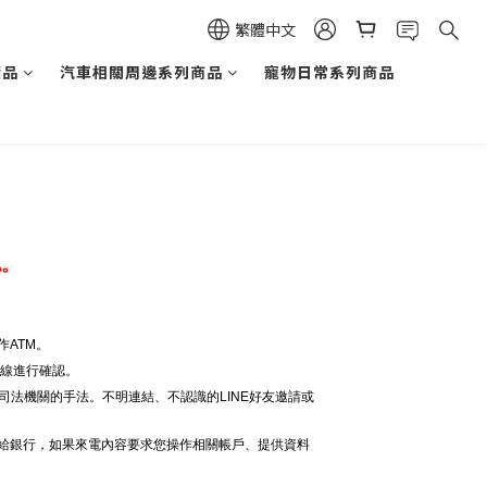
繁體中文
精品
汽車相關周邊系列商品
寵物日常系列商品
認。
ATM。
專線進行確認。
司法機關的手法。不明連結、不認識的LINE好友邀請或
電給銀行，如果來電內容要求您操作相關帳戶、提供資料