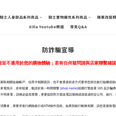
騎士人身部品系列商品
騎士置物擴充系列商品
機車改裝
Xilla Youtube頻道
常見Q&A
防詐騙宣導
能並不適用於您的購物體驗；若有任何疑問請與店家聯繫確
索取相關金融帳戶、信用卡相關資訊，也不會透過前述方式要求您前往銀行臨櫃或操作
明來電指示，若有疑慮，敬請於第一時間聯繫
{shop name}
或撥打警政署 165 反詐騙
」等不明來電，請務必提高警覺，更要提防對方竄改電話號碼或假裝成特定公司、銀行、
消費者，再要求進行網路銀行或ATM操作流程。如果與銀行帳務有關，請您直接致