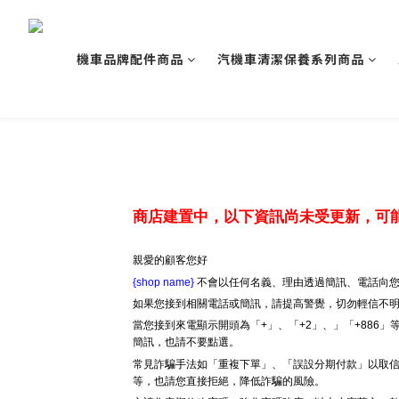
機車品牌配件商品
汽機車清潔保養系列商品
商店建置中，以下資訊尚未受更新，可
親愛的顧客您好
{shop name}
不會以任何名義、理由透過簡訊、電話向您
如果您接到相關電話或簡訊，請提高警覺，切勿輕信不
當您接到來電顯示開頭為「+」、「+2」、」「+886
簡訊，也請不要點選。
常見詐騙手法如「重複下單」、「誤設分期付款」以取信
等，也請您直接拒絕，降低詐騙的風險。