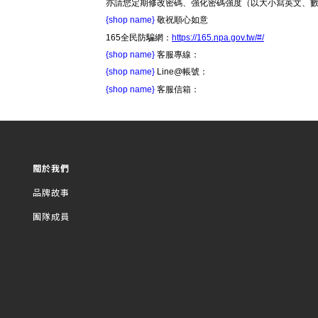
亦請您定期修改密碼、強化密碼強度（以大小寫英文、
{shop name}
敬祝順心如意
165全民防騙網：
https://165.npa.gov.tw/#/
{shop name}
客服專線：
{shop name}
Line@帳號：
{shop name}
客服信箱：
關於我們
品牌故事
團隊成員