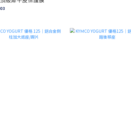
｜3M頂級犀牛皮保護膜
003