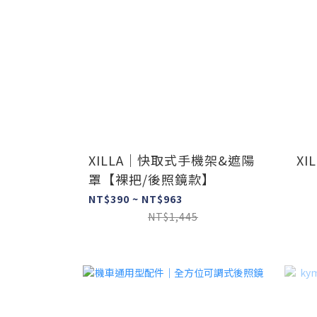
XILLA｜快取式手機架&遮陽
X
罩【裸把/後照鏡款】
NT$390 ~ NT$963
NT$1,445