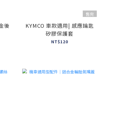
售完
金後
KYMCO 車款適用| 感應鑰匙
矽膠保護套
NT$120