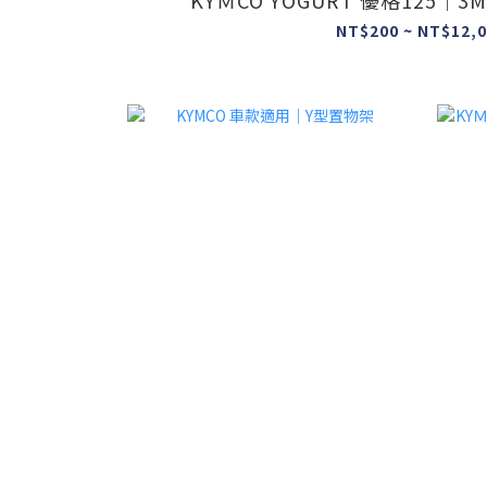
KYＭCO YOGURT 優格125
NT$200 ~ NT$12,