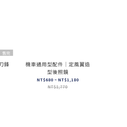
售完
刀鋒
機車通用型配件｜定風翼造
型後照鏡
NT$680 ~ NT$1,180
NT$1,770