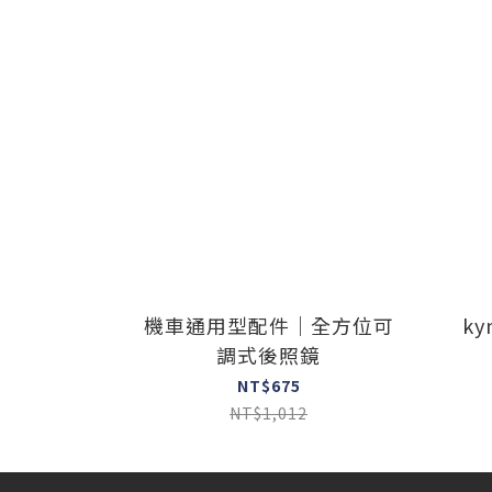
機車通用型配件｜全方位可
ky
調式後照鏡
NT$675
NT$1,012