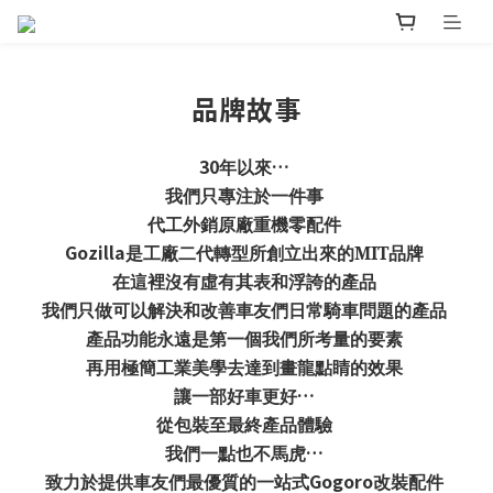
品牌故事
30
…
年以來
我們只專注於一件事
代工外銷原廠重機零配件
Gozilla
是工廠二代轉型所創立出來的MIT品牌
在這裡沒有虛有其表和浮誇的產品
我們只做可以解決和改善車友們日常騎車問題的產品
產品功能永遠是第一個我們所考量的要素
再用極簡工業美學去達到畫龍點睛的效果
…
讓一部好車更好
從包裝至最終產品體驗
…
我們一點也不馬虎
Gogoro
致力於提供車友們最優質的一站式
改裝配件