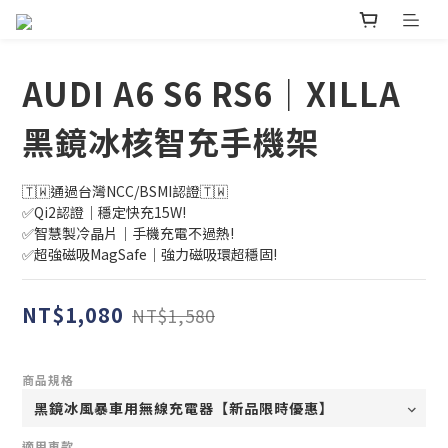
AUDI A6 S6 RS6｜XILLA
黑鏡冰核智充手機架
🇹🇼通過台灣NCC/BSMI認證🇹🇼
✅Qi2認證｜穩定快充15W!
✅智慧製冷晶片｜手機充電不過熱!
✅超強磁吸MagSafe｜強力磁吸環超穩固!
NT$1,080
NT$1,580
商品規格
適用車款