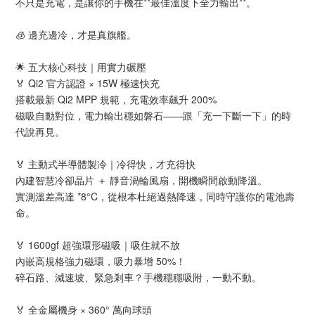
不只是充電，是讓你的手機在**最佳溫度下全力輸出**。
🧊 邊充邊冷，才是真旗艦。
🌟 五大核心科技｜用實力碾壓
🏅 Qi2 官方認證 × 15W 極速快充
搭載最新 Qi2 MPP 規範，充電效率飆升 200%
磁吸自動對位，電力輸出穩如磐石——跟「充一下斷一下」的時
代說再見。
🏅 主動式半導體製冷｜冷得快，才充得快
內建智慧冷卻晶片 ＋ 靜音渦輪風扇，開機瞬間啟動降溫。
實測溫差高達 *8°C，從根本杜絕過熱降速，同時守護你的電池壽
命。
🏅 1600gf 超強環形磁吸｜吸住就不放
內嵌高規格強力磁環，吸力暴增 50%！
碎石路、減速坡、緊急剎車？手機穩穩吸附，一動不動。
🏅 全金屬機身 × 360° 萬向球頭