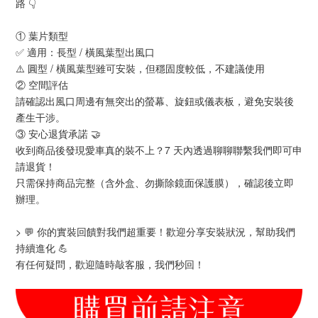
路 👇
① 葉片類型
✅ 適用：長型 / 橫風葉型出風口
⚠️ 圓型 / 橫風葉型雖可安裝，但穩固度較低，不建議使用
② 空間評估
請確認出風口周邊有無突出的螢幕、旋鈕或儀表板，避免安裝後
產生干涉。
③ 安心退貨承諾 🤝
收到商品後發現愛車真的裝不上？7 天內透過聊聊聯繫我們即可申
請退貨！
只需保持商品完整（含外盒、勿撕除鏡面保護膜），確認後立即
辦理。
> 💬 你的實裝回饋對我們超重要！歡迎分享安裝狀況，幫助我們
持續進化 💪
有任何疑問，歡迎隨時敲客服，我們秒回！