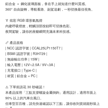
鋁合金 ＋ 鋼化玻璃面板，拿在手上就知道什麼叫質感。
360° 自由旋轉，導航看路、副駕追劇，一秒切換最佳視角。
🏅 炫彩 RGB 環形氣氛燈
內建呼吸燈效，輕觸頂部按鈕即可切換色彩。
夜間駕駛，讓你的座艙瞬間充滿未來科技感。
📏 產品規格
| NCC 認證字號 | CCAL25LP1150T7 |
| BSMI 認證字號 | R3H729 |
| 無線輸出功率 | 15W |
| 輸入電壓 | 12V≒2.5A / 9V≒3A |
| 充電接口 | Type-C |
| 材質 | 鋁合金 + PC |
⚠️ 下單前請花 30 秒確認！
本產品採用「三點支撐螺旋金屬倒鉤」通用設計，適用市面上
90% 以上的汽車出風口。
但車型百百種，請先快速確認以下三點，讓你收到貨就能秒裝上