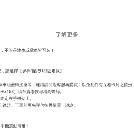
了解更多
掉，不管是油車或電車皆可裝！
裸把，請選擇【裸桿/握把U型固定款】
杯架/煞車油蓋轉接座等，建議詢問過客服再購買！以免配件有互相卡到之情形
RG158）請至賣場搜尋增高螺絲。
才能固定在手機架上。
列)，會卡到鏡頭，下單前可先評估後再購買，謝謝。
怕手機震動滑落！