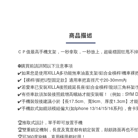
商品描述
ＣＰ值最高手機支架，一秒拿取，一秒放上，超級穩固狂甩不
⛔購買前請詳閱以下注意事項
✔️如果您是使用XILLA多功能煞車油蓋支架/鋁合金橫桿/機車
✔️【裸桿/握把U型固定款】適用車把直徑尺寸20-30mm內
✔️若愛車已安裝XILLA後照鏡延長座/鋁合金橫桿/龍頭三角
✔️有些車款須加裝後照鏡增高螺絲才能安裝喔！（例如：SYM D
✔️手機裝殼後建議小於【長17.5cm、寬9cm、厚度1.3cm】
✔️手機款式如鏡頭模組偏大(如Iphone 13/14/15/16系
🏆推取式設計，單手即可放置手機
🏆雙重鎖定機制，長度及寬度都有鎖定裝置，顛頗路面再也不
🏆可360度旋轉，直用橫用都好用！