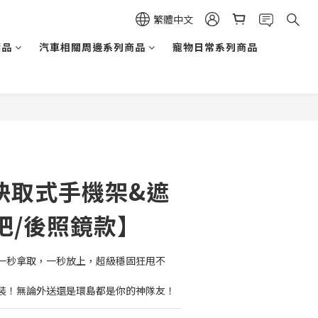
繁體中文
精品
汽車相關周邊系列商品
寵物日常系列商品
立即購買
｜快取式手機架&遮
把/後照鏡款】
一秒拿取，一秒放上，超級穩固狂甩不
裝！無論外送還是環島都是你的神隊友！