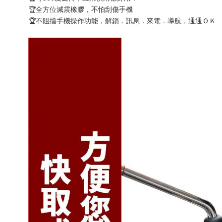
🏆全方位減震橡膠，不怕刮傷手機
🏆不阻擋手機操作功能，解鎖．訊息．來電．導航，通通ＯＫ