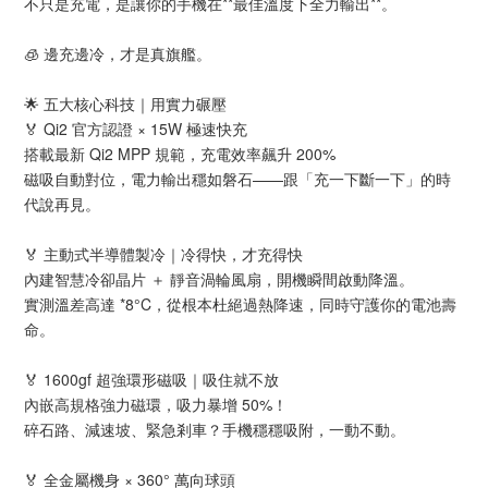
不只是充電，是讓你的手機在**最佳溫度下全力輸出**。
🧊 邊充邊冷，才是真旗艦。
🌟 五大核心科技｜用實力碾壓
🏅 Qi2 官方認證 × 15W 極速快充
搭載最新 Qi2 MPP 規範，充電效率飆升 200%
磁吸自動對位，電力輸出穩如磐石——跟「充一下斷一下」的時
代說再見。
🏅 主動式半導體製冷｜冷得快，才充得快
內建智慧冷卻晶片 ＋ 靜音渦輪風扇，開機瞬間啟動降溫。
實測溫差高達 *8°C，從根本杜絕過熱降速，同時守護你的電池壽
命。
🏅 1600gf 超強環形磁吸｜吸住就不放
內嵌高規格強力磁環，吸力暴增 50%！
碎石路、減速坡、緊急剎車？手機穩穩吸附，一動不動。
🏅 全金屬機身 × 360° 萬向球頭