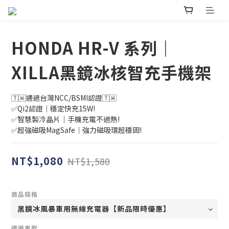
HONDA HR-V 系列｜
XILLA黑鏡冰核智充手機架
🇹🇼通過台灣NCC/BSMI認證🇹🇼
✅Qi2認證｜穩定快充15W!
✅智慧製冷晶片｜手機充電不過熱!
✅超強磁吸MagSafe｜強力磁吸環超穩固!
NT$1,080
NT$1,580
商品規格
適用車款