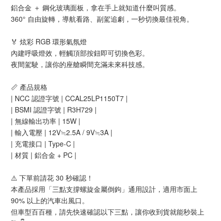
鋁合金 ＋ 鋼化玻璃面板，拿在手上就知道什麼叫質感。
360° 自由旋轉，導航看路、副駕追劇，一秒切換最佳視角。
🏅 炫彩 RGB 環形氣氛燈
內建呼吸燈效，輕觸頂部按鈕即可切換色彩。
夜間駕駛，讓你的座艙瞬間充滿未來科技感。
📏 產品規格
| NCC 認證字號 | CCAL25LP1150T7 |
| BSMI 認證字號 | R3H729 |
| 無線輸出功率 | 15W |
| 輸入電壓 | 12V≒2.5A / 9V≒3A |
| 充電接口 | Type-C |
| 材質 | 鋁合金 + PC |
⚠️ 下單前請花 30 秒確認！
本產品採用「三點支撐螺旋金屬倒鉤」通用設計，適用市面上
90% 以上的汽車出風口。
但車型百百種，請先快速確認以下三點，讓你收到貨就能秒裝上