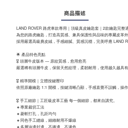
商品描述
LAND ROVER 路虎車款專用｜頂級真皮鑰匙套｜2款鑰匙完整
為您的路虎鑰匙，打造高質感、兼具保護性與品味的專屬皮革
採用嚴選高級麂皮絨，手感細膩、質感沉穩，完美呼應 LAND 
🌟 產品特色亮點
🎖️ 頭層牛皮版本 — 原紋質感，愈用愈亮
嚴選稀有頭層牛皮，保留天然紋理，柔韌耐用，使用越久越具
🎖️ 精準開模｜立體按鍵壓印
依照原廠鑰匙 1:1 開模，按鍵清晰凸顯，手感直覺不誤觸，操
🎖️ 手工細節｜工匠級皮革工藝 每一個細節，都來自講究。
🔸專業裁切工法
🔸菱斬打孔，孔距均勻
🔸同色手工縫線，細緻耐用不爆線
🔸多層油邊封邊，不捲邊、不滲色