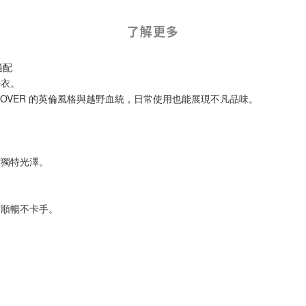
了解更多
適配
外衣。
ROVER 的英倫風格與越野血統，日常使用也能展現不凡品味。
有獨特光澤。
作順暢不卡手。