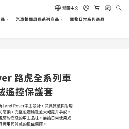
繁體中文
精品
汽車相關周邊系列商品
寵物日常系列商品
立即購買
over 路虎全系列車
絨遙控保護套
and Rover車主設計，兼具質感與耐用
防磨損，完整包覆鑰匙並大幅提升手感。
現簡約高級的車主品味。無論日常使用或
具實用與質感的最佳選擇。