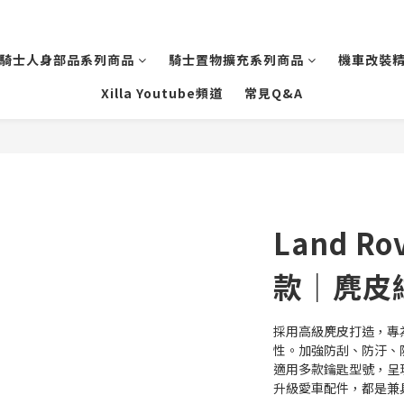
騎士人身部品系列商品
騎士置物擴充系列商品
機車改裝
Xilla Youtube頻道
常見Q&A
Land R
款｜麂皮
採用高級麂皮打造，專為L
性。加強防刮、防汙、
適用多款鑰匙型號，呈
升級愛車配件，都是兼