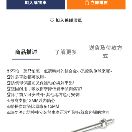
加入購物車
立即購買
加入追蹤清單
送貨及付款方
商品描述
了解更多
式
❗️❗️❗️不怕一萬只怕萬一低調時尚的鋁合金小恐龍防倒球來囉~
🏆許多車款都可以用~
🏆防倒球保護前叉保護軸心與剎車盤!
🏆堅固耐用，吸收衝擊降低愛車傾倒傷害!
🏆除了前叉可安裝外~其他地方也可安裝!
⚠️最寬支援12MM以內軸心
⚠️軸長度建議比原廠多15MM
⚠️請勿將此防摔棒安裝於車身正常行駛時就會碰觸的地方