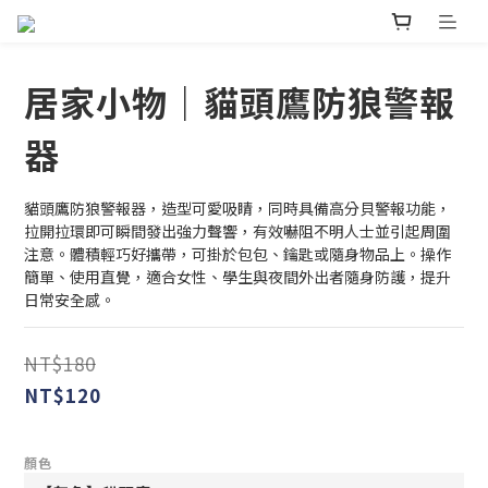
居家小物｜貓頭鷹防狼警報
器
貓頭鷹防狼警報器，造型可愛吸睛，同時具備高分貝警報功能，
拉開拉環即可瞬間發出強力聲響，有效嚇阻不明人士並引起周圍
注意。體積輕巧好攜帶，可掛於包包、鑰匙或隨身物品上。操作
簡單、使用直覺，適合女性、學生與夜間外出者隨身防護，提升
日常安全感。
NT$180
NT$120
顏色