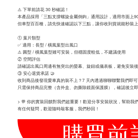
⚠️ 下單前請花 30 秒確認！
本產品採用「三點支撐螺旋金屬倒鉤」通用設計，適用市面上90
但車型百百種，請先快速確認以下三點，讓你收到貨就能秒裝上路
① 葉片類型
✅ 適用：長型 / 橫風葉型出風口
⚠️ 圓型 / 橫風葉型雖可安裝，但穩固度較低，不建議使用
② 空間評估
請確認出風口周邊有無突出的螢幕、旋鈕或儀表板，避免安裝
③ 安心退貨承諾 🤝
收到商品後發現愛車真的裝不上？7 天內透過聊聊聯繫我們即
只需保持商品完整（含外盒、勿撕除鏡面保護膜），確認後立
> 💬 你的實裝回饋對我們超重要！歡迎分享安裝狀況，幫助我們
有任何疑問，歡迎隨時敲客服，我們秒回！