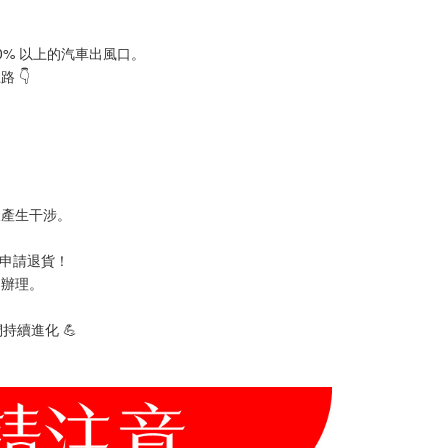
% 以上的汽車出風口。
 👇
後產生干涉。
可申請退貨！
即辦理。
持續進化 💪