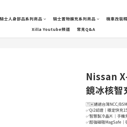
騎士人身部品系列商品
騎士置物擴充系列商品
機車改裝
Xilla Youtube頻道
常見Q&A
Nissan 
鏡冰核智
🇹🇼通過台灣NCC/BSM
✅Qi2認證｜穩定快充15
✅智慧製冷晶片｜手機
✅超強磁吸MagSafe