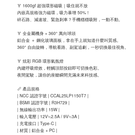
🏅 1600gf 超強環形磁吸｜吸住就不放
內嵌高規格強力磁環，吸力暴增 50%！
碎石路、減速坡、緊急剎車？手機穩穩吸附，一動不動。
🏅 全金屬機身 × 360° 萬向球頭
鋁合金 ＋ 鋼化玻璃面板，拿在手上就知道什麼叫質感。
360° 自由旋轉，導航看路、副駕追劇，一秒切換最佳視角。
🏅 炫彩 RGB 環形氣氛燈
內建呼吸燈效，輕觸頂部按鈕即可切換色彩。
夜間駕駛，讓你的座艙瞬間充滿未來科技感。
📏 產品規格
| NCC 認證字號 | CCAL25LP1150T7 |
| BSMI 認證字號 | R3H729 |
| 無線輸出功率 | 15W |
| 輸入電壓 | 12V≒2.5A / 9V≒3A |
| 充電接口 | Type-C |
| 材質 | 鋁合金 + PC |