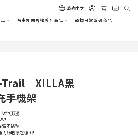
繁體中文
精品
汽車相關周邊系列商品
寵物日常系列商品
立即購買
X-Trail｜XILLA黑
充手機架
I認證🇹🇼
W!
充電不過熱!
｜強力磁吸環超穩固!