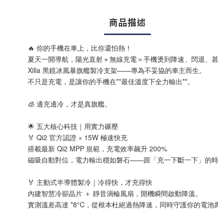
商品描述
🔥 你的手機在車上，比你還怕熱！
夏天一開導航，陽光直射＋無線充電＝手機燙到降速、閃退、
Xilla 黑鏡冰風暴旗艦製冷支架——專為不妥協的車主而生。
不只是充電，是讓你的手機在**最佳溫度下全力輸出**。
🧊 邊充邊冷，才是真旗艦。
🌟 五大核心科技｜用實力碾壓
🏅 Qi2 官方認證 × 15W 極速快充
搭載最新 Qi2 MPP 規範，充電效率飆升 200%
磁吸自動對位，電力輸出穩如磐石——跟「充一下斷一下」的
🏅 主動式半導體製冷｜冷得快，才充得快
內建智慧冷卻晶片 ＋ 靜音渦輪風扇，開機瞬間啟動降溫。
實測溫差高達 *8°C，從根本杜絕過熱降速，同時守護你的電池