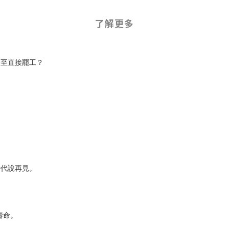
了解更多
甚至直接罷工？
時代說再見。
壽命。