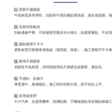
1️⃣ 柔韌不傷膜面
牛筋材質具有彈性，刮貼時不易刮傷貼膜表面，適合保護膜、
2️⃣ 高效排除氣泡
刮板邊緣平整，可快速將空氣與水分推出，貼膜更服貼、不起
3️⃣ 服貼曲面不卡卡
柔軟材質可順應車身曲線（後照鏡、弧面），施工更順手不卡
4️⃣ 耐用不易變形
高韌性牛筋材質，長時間使用也不易硬化或變形，壽命長。
5️⃣ 手感好、好施力
厚度適中，握感穩定，施工時好控制力道，新手也好上手。
6️⃣ 多用途使用
不只汽車，也適用機車、玻璃貼膜、手機保護貼等多種貼膜施