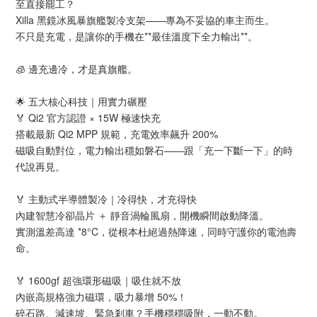
至直接罷工？
Xilla 黑鏡冰風暴旗艦製冷支架——專為不妥協的車主而生。
不只是充電，是讓你的手機在**最佳溫度下全力輸出**。
🧊 邊充邊冷，才是真旗艦。
🌟 五大核心科技｜用實力碾壓
🏅 Qi2 官方認證 × 15W 極速快充
搭載最新 Qi2 MPP 規範，充電效率飆升 200%
磁吸自動對位，電力輸出穩如磐石——跟「充一下斷一下」的時
代說再見。
🏅 主動式半導體製冷｜冷得快，才充得快
內建智慧冷卻晶片 ＋ 靜音渦輪風扇，開機瞬間啟動降溫。
實測溫差高達 *8°C，從根本杜絕過熱降速，同時守護你的電池壽
命。
🏅 1600gf 超強環形磁吸｜吸住就不放
內嵌高規格強力磁環，吸力暴增 50%！
碎石路、減速坡、緊急剎車？手機穩穩吸附，一動不動。