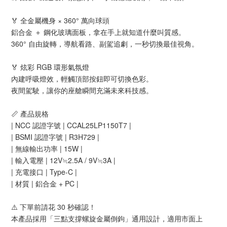
🏅 全金屬機身 × 360° 萬向球頭
鋁合金 ＋ 鋼化玻璃面板，拿在手上就知道什麼叫質感。
360° 自由旋轉，導航看路、副駕追劇，一秒切換最佳視角。
🏅 炫彩 RGB 環形氣氛燈
內建呼吸燈效，輕觸頂部按鈕即可切換色彩。
夜間駕駛，讓你的座艙瞬間充滿未來科技感。
📏 產品規格
| NCC 認證字號 | CCAL25LP1150T7 |
| BSMI 認證字號 | R3H729 |
| 無線輸出功率 | 15W |
| 輸入電壓 | 12V≒2.5A / 9V≒3A |
| 充電接口 | Type-C |
| 材質 | 鋁合金 + PC |
⚠️ 下單前請花 30 秒確認！
本產品採用「三點支撐螺旋金屬倒鉤」通用設計，適用市面上