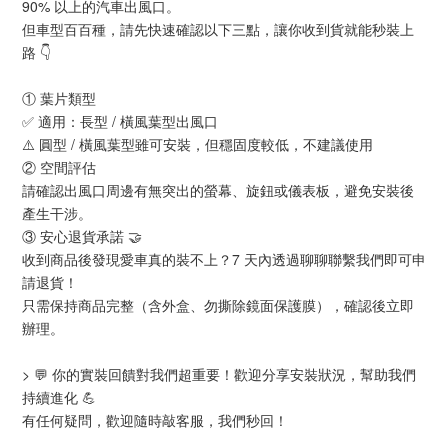
90% 以上的汽車出風口。
但車型百百種，請先快速確認以下三點，讓你收到貨就能秒裝上
路 👇
① 葉片類型
✅ 適用：長型 / 橫風葉型出風口
⚠️ 圓型 / 橫風葉型雖可安裝，但穩固度較低，不建議使用
② 空間評估
請確認出風口周邊有無突出的螢幕、旋鈕或儀表板，避免安裝後
產生干涉。
③ 安心退貨承諾 🤝
收到商品後發現愛車真的裝不上？7 天內透過聊聊聯繫我們即可申
請退貨！
只需保持商品完整（含外盒、勿撕除鏡面保護膜），確認後立即
辦理。
> 💬 你的實裝回饋對我們超重要！歡迎分享安裝狀況，幫助我們
持續進化 💪
有任何疑問，歡迎隨時敲客服，我們秒回！