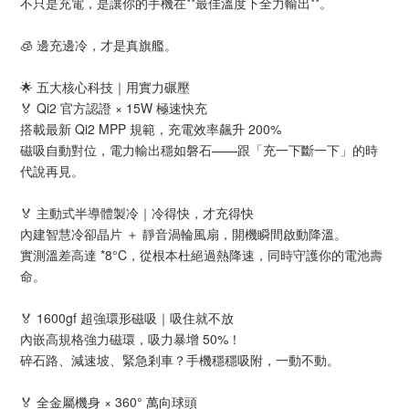
不只是充電，是讓你的手機在**最佳溫度下全力輸出**。
🧊 邊充邊冷，才是真旗艦。
🌟 五大核心科技｜用實力碾壓
🏅 Qi2 官方認證 × 15W 極速快充
搭載最新 Qi2 MPP 規範，充電效率飆升 200%
磁吸自動對位，電力輸出穩如磐石——跟「充一下斷一下」的時
代說再見。
🏅 主動式半導體製冷｜冷得快，才充得快
內建智慧冷卻晶片 ＋ 靜音渦輪風扇，開機瞬間啟動降溫。
實測溫差高達 *8°C，從根本杜絕過熱降速，同時守護你的電池壽
命。
🏅 1600gf 超強環形磁吸｜吸住就不放
內嵌高規格強力磁環，吸力暴增 50%！
碎石路、減速坡、緊急剎車？手機穩穩吸附，一動不動。
🏅 全金屬機身 × 360° 萬向球頭