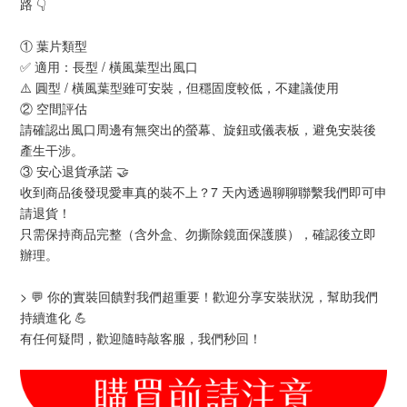
路 👇
① 葉片類型
✅ 適用：長型 / 橫風葉型出風口
⚠️ 圓型 / 橫風葉型雖可安裝，但穩固度較低，不建議使用
② 空間評估
請確認出風口周邊有無突出的螢幕、旋鈕或儀表板，避免安裝後
產生干涉。
③ 安心退貨承諾 🤝
收到商品後發現愛車真的裝不上？7 天內透過聊聊聯繫我們即可申
請退貨！
只需保持商品完整（含外盒、勿撕除鏡面保護膜），確認後立即
辦理。
> 💬 你的實裝回饋對我們超重要！歡迎分享安裝狀況，幫助我們
持續進化 💪
有任何疑問，歡迎隨時敲客服，我們秒回！