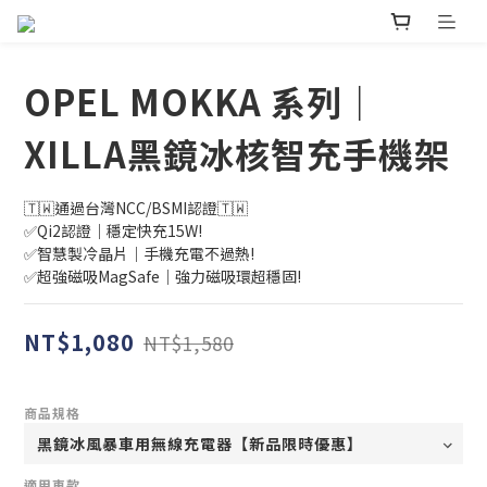
OPEL MOKKA 系列｜
XILLA黑鏡冰核智充手機架
🇹🇼通過台灣NCC/BSMI認證🇹🇼
✅Qi2認證｜穩定快充15W!
✅智慧製冷晶片｜手機充電不過熱!
✅超強磁吸MagSafe｜強力磁吸環超穩固!
NT$1,080
NT$1,580
商品規格
適用車款