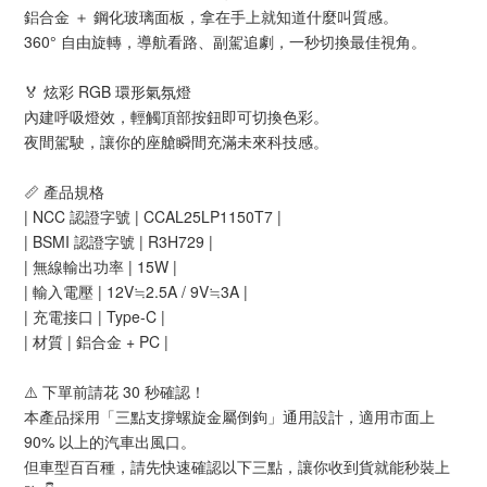
鋁合金 ＋ 鋼化玻璃面板，拿在手上就知道什麼叫質感。
360° 自由旋轉，導航看路、副駕追劇，一秒切換最佳視角。
🏅 炫彩 RGB 環形氣氛燈
內建呼吸燈效，輕觸頂部按鈕即可切換色彩。
夜間駕駛，讓你的座艙瞬間充滿未來科技感。
📏 產品規格
| NCC 認證字號 | CCAL25LP1150T7 |
| BSMI 認證字號 | R3H729 |
| 無線輸出功率 | 15W |
| 輸入電壓 | 12V≒2.5A / 9V≒3A |
| 充電接口 | Type-C |
| 材質 | 鋁合金 + PC |
⚠️ 下單前請花 30 秒確認！
本產品採用「三點支撐螺旋金屬倒鉤」通用設計，適用市面上
90% 以上的汽車出風口。
但車型百百種，請先快速確認以下三點，讓你收到貨就能秒裝上