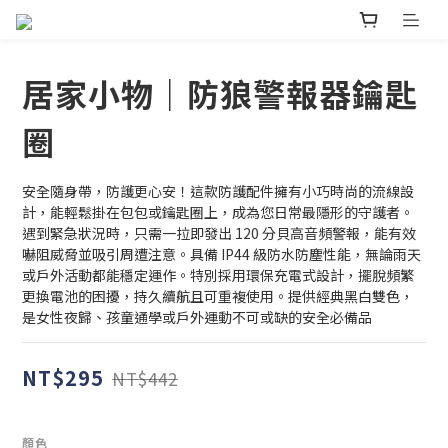
居家小物｜防狼警報器鑰匙
圈
安全隨身帶，防護更心安！這款防護配件擁有小巧時尚的流線設
計，能輕鬆掛在包包或鑰匙圈上，成為您日常最隱形的守護者。
遇到緊急狀況時，只需一拉即發出 120 分貝高音頻警報，能有效
嚇阻威脅並吸引周遭注意。具備 IP44 級防水防塵性能，無論雨天
或戶外活動都能穩定運作。特別採用環保充電式設計，擺脫頻繁
更換電池的困擾，持久續航且可重複使用。提供經典黑白雙色，
是女性夜歸、孩童通學或戶外運動不可或缺的安全必備品
NT$295
NT$442
顏色