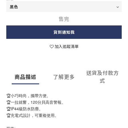
售完
貨到通知我
加入追蹤清單
送貨及付款方
商品描述
了解更多
式
🏆小巧時尚，攜帶方便。
🏆一拉就響，120分貝高音警報。
🏆IP44級防水防塵。
🏆充電式設計，可重複使用。