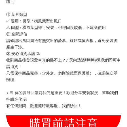
路 👇
① 葉片類型
✅ 適用：長型 / 橫風葉型出風口
⚠️ 圓型 / 橫風葉型雖可安裝，但穩固度較低，不建議使用
② 空間評估
請確認出風口周邊有無突出的螢幕、旋鈕或儀表板，避免安裝後
產生干涉。
③ 安心退貨承諾 🤝
收到商品後發現愛車真的裝不上？7 天內透過聊聊聯繫我們即可申
請退貨！
只需保持商品完整（含外盒、勿撕除鏡面保護膜），確認後立即
辦理。
> 💬 你的實裝回饋對我們超重要！歡迎分享安裝狀況，幫助我們
持續進化 💪
有任何疑問，歡迎隨時敲客服，我們秒回！