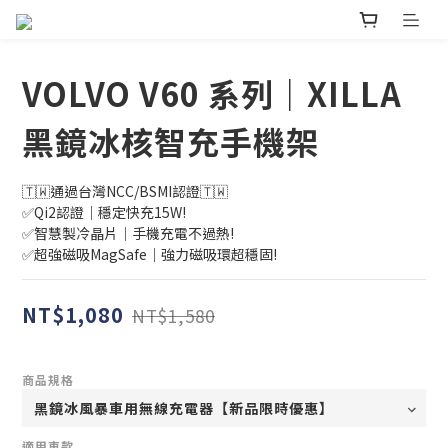
VOLVO V60 系列｜XILLA
黑鏡冰核智充手機架
🇹🇼通過台灣NCC/BSMI認證🇹🇼
✅Qi2認證｜穩定快充15W!
✅智慧製冷晶片｜手機充電不過熱!
✅超強磁吸MagSafe｜強力磁吸環超穩固!
NT$1,080
NT$1,580
商品規格
適用車款