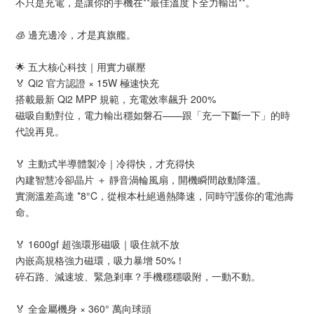
不只是充電，是讓你的手機在**最佳溫度下全力輸出**。
🧊 邊充邊冷，才是真旗艦。
🌟 五大核心科技｜用實力碾壓
🏅 Qi2 官方認證 × 15W 極速快充
搭載最新 Qi2 MPP 規範，充電效率飆升 200%
磁吸自動對位，電力輸出穩如磐石——跟「充一下斷一下」的時
代說再見。
🏅 主動式半導體製冷｜冷得快，才充得快
內建智慧冷卻晶片 ＋ 靜音渦輪風扇，開機瞬間啟動降溫。
實測溫差高達 *8°C，從根本杜絕過熱降速，同時守護你的電池壽
命。
🏅 1600gf 超強環形磁吸｜吸住就不放
內嵌高規格強力磁環，吸力暴增 50%！
碎石路、減速坡、緊急剎車？手機穩穩吸附，一動不動。
🏅 全金屬機身 × 360° 萬向球頭