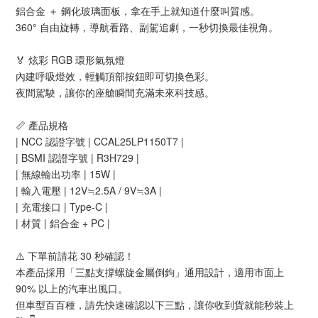
鋁合金 ＋ 鋼化玻璃面板，拿在手上就知道什麼叫質感。
360° 自由旋轉，導航看路、副駕追劇，一秒切換最佳視角。
🏅 炫彩 RGB 環形氣氛燈
內建呼吸燈效，輕觸頂部按鈕即可切換色彩。
夜間駕駛，讓你的座艙瞬間充滿未來科技感。
📏 產品規格
| NCC 認證字號 | CCAL25LP1150T7 |
| BSMI 認證字號 | R3H729 |
| 無線輸出功率 | 15W |
| 輸入電壓 | 12V≒2.5A / 9V≒3A |
| 充電接口 | Type-C |
| 材質 | 鋁合金 + PC |
⚠️ 下單前請花 30 秒確認！
本產品採用「三點支撐螺旋金屬倒鉤」通用設計，適用市面上
90% 以上的汽車出風口。
但車型百百種，請先快速確認以下三點，讓你收到貨就能秒裝上